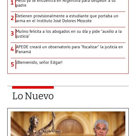
Messi ya se encuentra en Argentina para despedir a su
1
padre
Detienen provisionalmente a estudiante que portaba un
2
arma en el Instituto José Dolores Moscote
Mulino felicita a los abogados en su día y pide ‘auxilio a la
3
justicia’
APEDE creará un observatorio para ‘fiscalizar’ la justicia en
4
Panamá
¡Bienvenido, señor Edgar!
5
Lo Nuevo