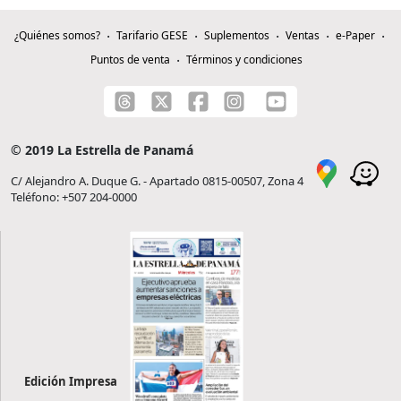
¿Quiénes somos?
Tarifario GESE
Suplementos
Ventas
e-Paper
Puntos de venta
Términos y condiciones
© 2019 La Estrella de Panamá
C/ Alejandro A. Duque G. - Apartado 0815-00507, Zona 4
Teléfono: +507 204-0000
Edición Impresa