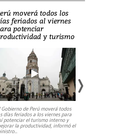
erú moverá todos los
Video, Catalin
ías feriados al viernes
‘Si la gente el
ara potenciar
criminales, la
roductividad y turismo
sociedades de
suicidarse’
l Gobierno de Perú moverá todos
os días feriados a los viernes para
La exmagistrada co
sí potenciar el turismo interno y
sobre el rol de contr
ejorar la productividad, informó el
periodismo, el derech
inistro
...
reformas constitucio
desafíos de nuevas t