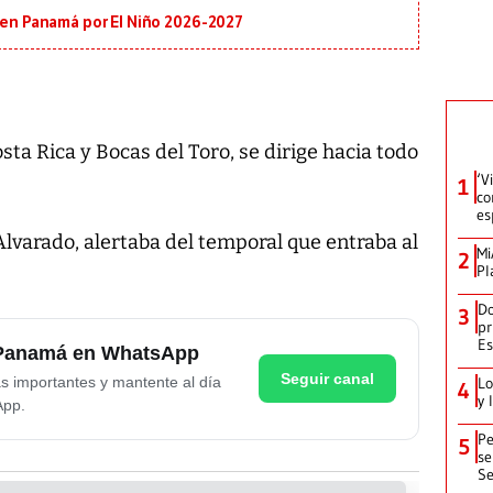
s en Panamá por El Niño 2026-2027
osta Rica y Bocas del Toro, se dirige hacia todo
‘V
1
co
es
 Alvarado, alertaba del temporal que entraba al
Mi
2
Pl
Do
3
pr
Es
e Panamá en WhatsApp
Seguir canal
as importantes y mantente al día
Lo
4
y 
App.
Pe
5
se
Se