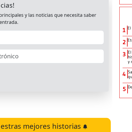
El
1
Et
2
El
3
hi
y 
Sa
4
qu
De
5
estras mejores historias