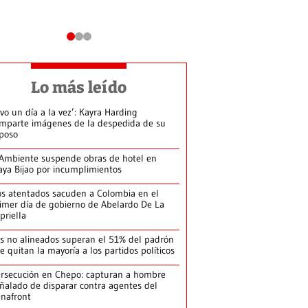
Lo más leído
ivo un día a la vez’: Kayra Harding
mparte imágenes de la despedida de su
poso
Ambiente suspende obras de hotel en
aya Bijao por incumplimientos
s atentados sacuden a Colombia en el
imer día de gobierno de Abelardo De La
priella
s no alineados superan el 51% del padrón
le quitan la mayoría a los partidos políticos
rsecución en Chepo: capturan a hombre
ñalado de disparar contra agentes del
nafront