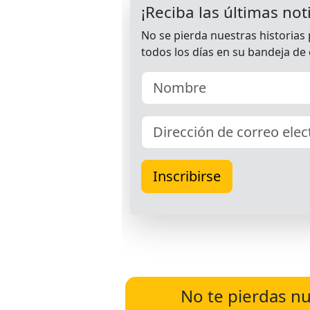
No te pierdas nu