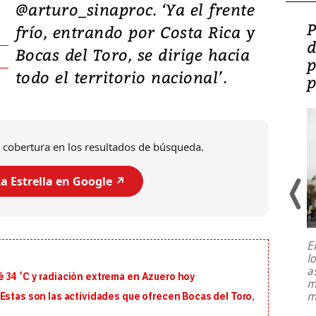
@arturo_sinaproc. ‘Ya el frente
Video: Lula lanza su
P
frío, entrando por Costa Rica y
candidatura con
d
Bocas del Toro, se dirige hacia
promesas de inversión
p
todo el territorio nacional’.
en defensa, educación y
p
tierras raras
 cobertura en los resultados de búsqueda.
a Estrella en Google ↗️
E
l
Entre recuerdos y escuetas
a
referencias hacia sus adversarios, el
 34 °C y radiación extrema en Azuero hoy
m
presidente de Brasil, Luiz Inácio Lula
m
Estas son las actividades que ofrecen Bocas del Toro,
da Silva, oficializó este domingo su
candidatura
...