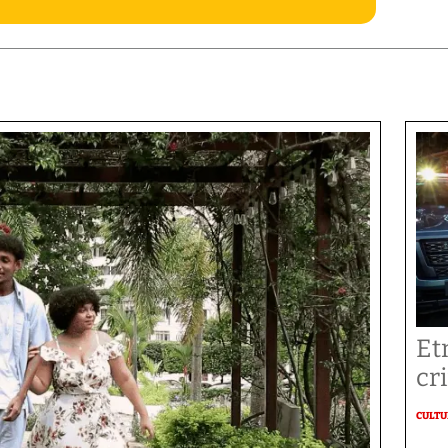
Et
cr
CULT