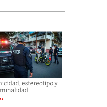
nicidad, estereotipo y
iminalidad
URA