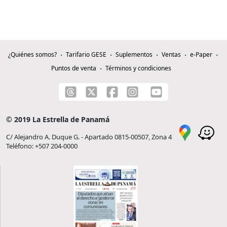
¿Quiénes somos?
Tarifario GESE
Suplementos
Ventas
e-Paper
Puntos de venta
Términos y condiciones
© 2019 La Estrella de Panamá
C/ Alejandro A. Duque G. - Apartado 0815-00507, Zona 4
Teléfono: +507 204-0000