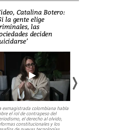
ideo, Catalina Botero:
Video: Lula la
Si la gente elige
candidatura 
riminales, las
promesas de i
ociedades deciden
en defensa, ed
uicidarse’
tierras raras
a exmagistrada colombiana habla
Entre recuerdos y es
obre el rol de contrapeso del
referencias hacia sus
eriodismo, el derecho al olvido,
presidente de Brasil,
eformas constitucionales y los
da Silva, oficializó 
esafíos de nuevas tecnologías
...
candidatura
...