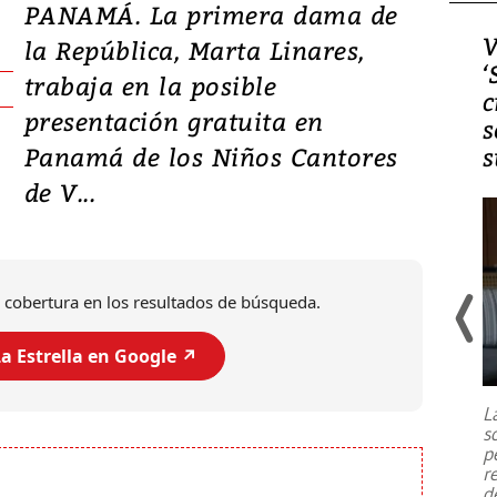
PANAMÁ. La primera dama de
Video, Japón: Terremoto
V
la República, Marta Linares,
deja heridos y graves
‘
trabaja en la posible
daños en Kumamoto
c
presentación gratuita en
s
Panamá de los Niños Cantores
s
de V...
 cobertura en los resultados de búsqueda.
a Estrella en Google ↗️
Un fuerte terremoto de magnitud
7,1 se registró este martes 28 de
julio en la prefectura de Kumamoto,
L
al sur de Japón, provocando una
s
emergencia de gran
...
p
r
d