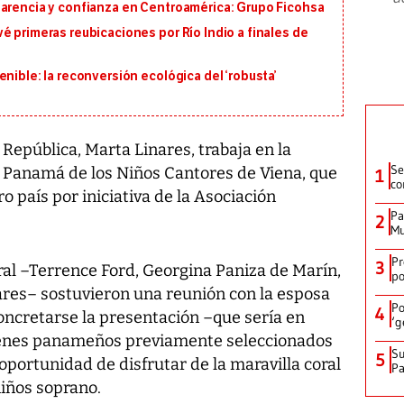
parencia y confianza en Centroamérica: Grupo Ficohsa
é primeras reubicaciones por Río Indio a finales de
nible: la reconversión ecológica del ‘robusta’
epública, Marta Linares, trabaja en la
Se
n Panamá de los Niños Cantores de Viena, que
1
co
o país por iniciativa de la Asociación
Pa
2
Mu
Pr
3
ral –Terrence Ford, Georgina Paniza de Marín,
po
nares– sostuvieron una reunión con la esposa
Po
4
ncretarse la presentación –que sería en
‘g
óvenes panameños previamente seleccionados
Su
5
oportunidad de disfrutar de la maravilla coral
P
iños soprano.