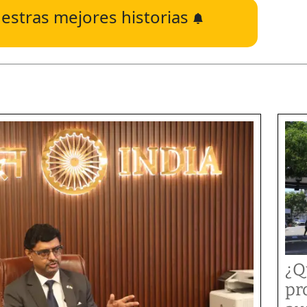
estras mejores historias
¿Q
pr