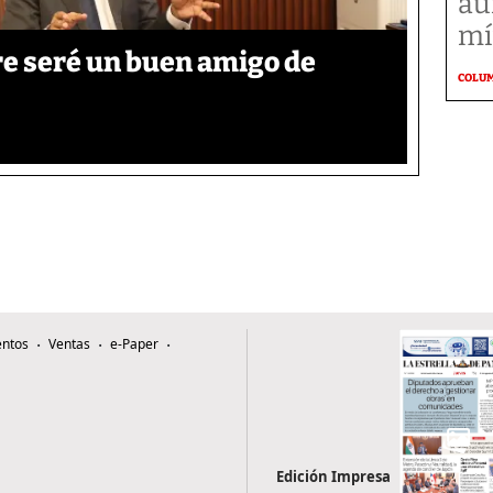
au
mí
re seré un buen amigo de
COLU
ntos
Ventas
e-Paper
Edición Impresa