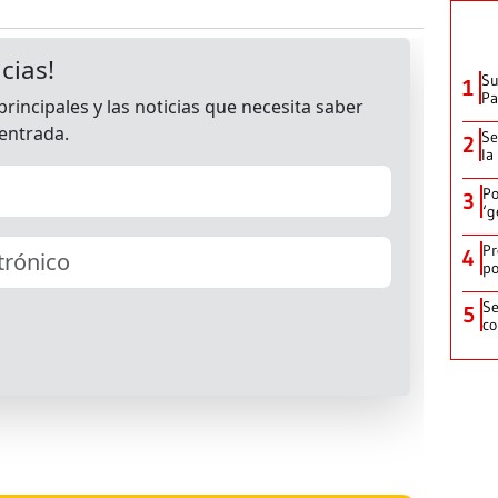
Su
1
P
Se
2
la
Po
3
‘g
Pr
4
po
Se
5
co