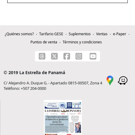
¿Quiénes somos?
Tarifario GESE
Suplementos
Ventas
e-Paper
Puntos de venta
Términos y condiciones
© 2019 La Estrella de Panamá
C/ Alejandro A. Duque G. - Apartado 0815-00507, Zona 4
Teléfono: +507 204-0000