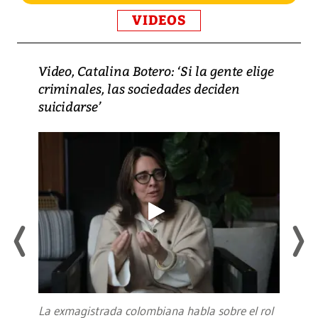
VIDEOS
Video, Catalina Botero: ‘Si la gente elige
criminales, las sociedades deciden
suicidarse’
La exmagistrada colombiana habla sobre el rol