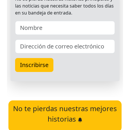
No te pierdas nuestras mejores
historias