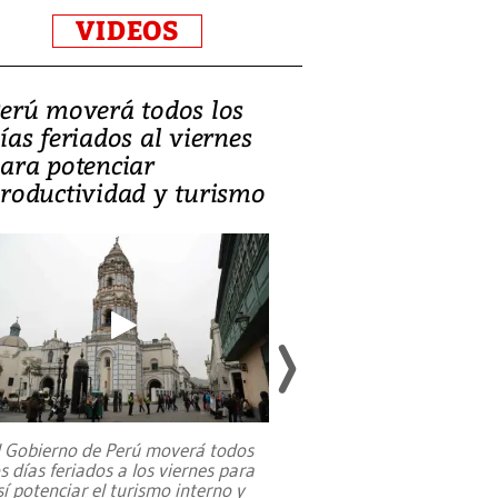
VIDEOS
erú moverá todos los
Video, Catalin
ías feriados al viernes
‘Si la gente el
ara potenciar
criminales, la
roductividad y turismo
sociedades de
suicidarse’
l Gobierno de Perú moverá todos
os días feriados a los viernes para
La exmagistrada co
sí potenciar el turismo interno y
sobre el rol de contr