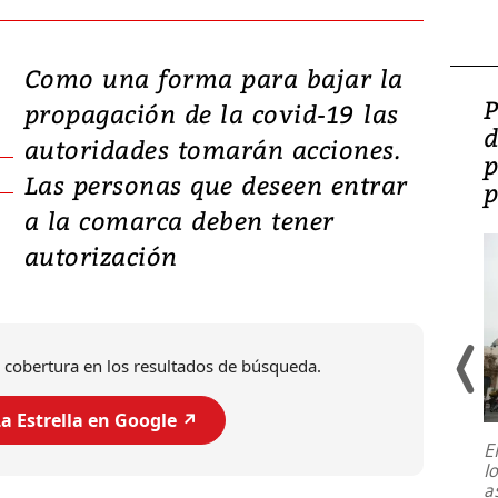
Como una forma para bajar la
Video: Lula lanza su
P
propagación de la covid-19 las
candidatura con
d
autoridades tomarán acciones.
promesas de inversión
p
Las personas que deseen entrar
en defensa, educación y
p
a la comarca deben tener
tierras raras
autorización
 cobertura en los resultados de búsqueda.
a Estrella en Google ↗️
E
l
Entre recuerdos y escuetas
a
referencias hacia sus adversarios, el