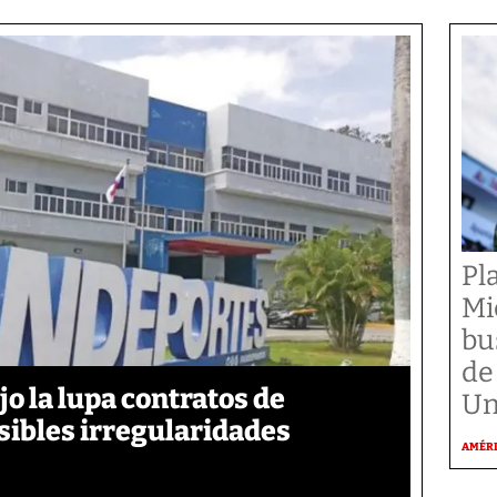
Pl
Mi
bu
de
jo la lupa contratos de
Un
sibles irregularidades
AMÉR