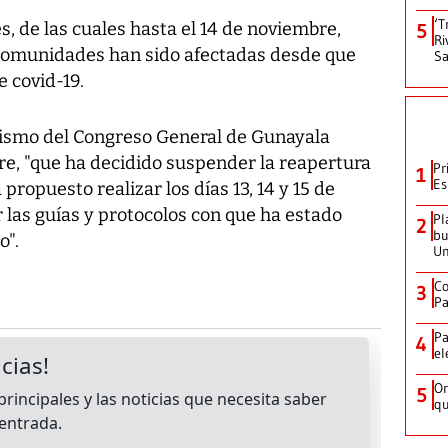
‘T
, de las cuales hasta el 14 de noviembre,
5
Ri
 comunidades han sido afectadas desde que
Sa
 covid-19.
rismo del Congreso General de Gunayala
re, "que ha decidido suspender la reapertura
Pr
1
Es
propuesto realizar los días 13, 14 y 15 de
 las guías y protocolos con que ha estado
Pl
2
bu
o".
Un
Co
3
Pa
Pa
4
el
Or
5
qu