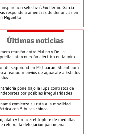
ransparencia selectiva’: Guillermo García
vas responde a amenazas de denuncias en
n Miguelito
Últimas noticias
imera reunión entre Mulino y De La
priella: interconexión eléctrica en la mira
an de seguridad en Michoacán: Sheinbaum
sca reanudar envíos de aguacate a Estados
idos
ntraloría pone bajo la lupa contratos de
ndeportes por posibles irregularidades
namá comienza su ruta a la movilidad
éctrica con 5 buses chinos
o, plata y bronce: el triplete de medallas
e celebra la delegación panameña