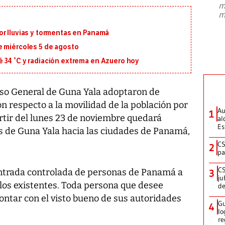
m
presidente de Brasil, Luiz Inácio Lula
m
da Silva, oficializó este domingo su
candidatura
...
or lluvias y tormentas en Panamá
e miércoles 5 de agosto
 34 °C y radiación extrema en Azuero hoy
eso General de Guna Yala adoptaron de
respecto a la movilidad de la población por
Au
1
partir del lunes 23 de noviembre quedará
al
Es
s de Guna Yala hacia las ciudades de Panamá,
CS
2
pa
CS
entrada controlada de personas de Panamá a
3
ju
olos existentes. Toda persona que desee
de
ontar con el visto bueno de sus autoridades
Gu
4
lo
re