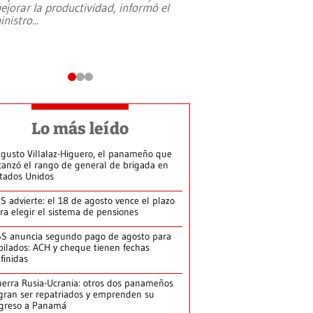
ejorar la productividad, informó el
periodismo, el derech
inistro
...
reformas constitucio
desafíos de nuevas t
Lo más leído
gusto Villalaz-Higuero, el panameño que
canzó el rango de general de brigada en
tados Unidos
S advierte: el 18 de agosto vence el plazo
ra elegir el sistema de pensiones
S anuncia segundo pago de agosto para
bilados: ACH y cheque tienen fechas
finidas
erra Rusia-Ucrania: otros dos panameños
gran ser repatriados y emprenden su
greso a Panamá