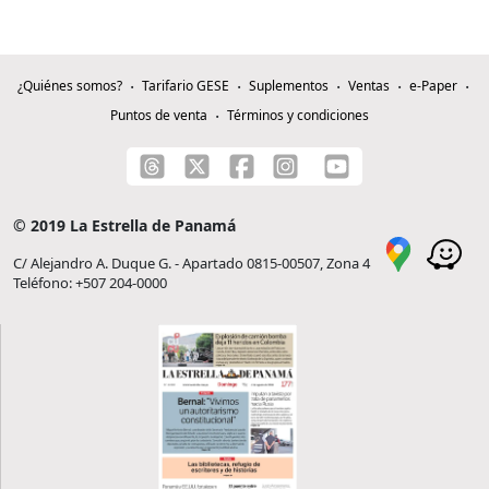
¿Quiénes somos?
Tarifario GESE
Suplementos
Ventas
e-Paper
Puntos de venta
Términos y condiciones
© 2019 La Estrella de Panamá
C/ Alejandro A. Duque G. - Apartado 0815-00507, Zona 4
Teléfono: +507 204-0000