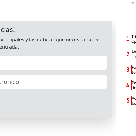
re
Tr
1
Op
Ah
2
ju
Pa
3
te
Pa
4
de
As
5
bo