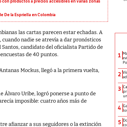
o con productos a precios accesibles en varias zonas
de De la Espriella en Colombia
bianas las cartas parecen estar echadas. A
 cuando nadie se atrevía a dar pronósticos
 Santos, candidato del oficialista Partido de
Ma
s encuestas de 40 puntos.
1
ev
Po
, Antanas Mockus, llegó a la primera vuelta,
Ví
2
ad
Ca
3
pr
e Álvaro Uribe, logró ponerse a punto de
un
arecía imposible: cuatro años más de
Ga
4
lo
Do
5
re afianzar a sus seguidores o la extinción
co