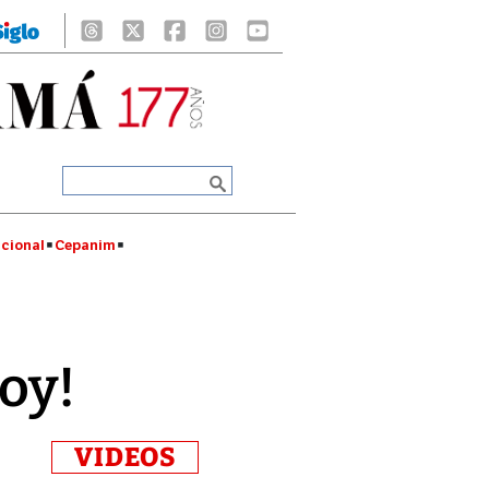
cional
Cepanim
oy!
VIDEOS