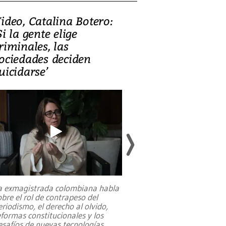
ideo, Catalina Botero:
Video: Lula la
Si la gente elige
candidatura 
riminales, las
promesas de i
ociedades deciden
en defensa, ed
uicidarse’
tierras raras
a exmagistrada colombiana habla
Entre recuerdos y es
obre el rol de contrapeso del
referencias hacia sus
eriodismo, el derecho al olvido,
presidente de Brasil,
eformas constitucionales y los
da Silva, oficializó 
esafíos de nuevas tecnologías
...
candidatura
...