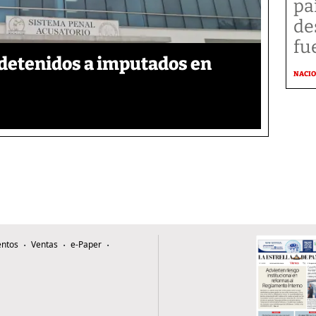
pa
de
fu
detenidos a imputados en
NACI
ntos
Ventas
e-Paper