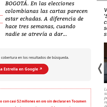
BOGOTÁ. En las elecciones
Video, Japón: Terremoto
V
colombianas las cartas parecen
deja heridos y graves
‘
estar echadas. A diferencia de
daños en Kumamoto
c
hace tres semanas, cuando
s
nadie se atrevía a dar...
s
 cobertura en los resultados de búsqueda.
a Estrella en Google ↗️
Un fuerte terremoto de magnitud
7,1 se registró este martes 28 de
julio en la prefectura de Kumamoto,
L
al sur de Japón, provocando una
s
emergencia de gran
...
p
ro con casi $2 millones en oro sin declarar en Tocumen
r
d