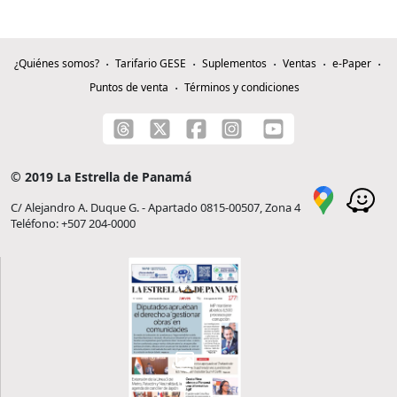
¿Quiénes somos?
Tarifario GESE
Suplementos
Ventas
e-Paper
Puntos de venta
Términos y condiciones
© 2019 La Estrella de Panamá
C/ Alejandro A. Duque G. - Apartado 0815-00507, Zona 4
Teléfono: +507 204-0000