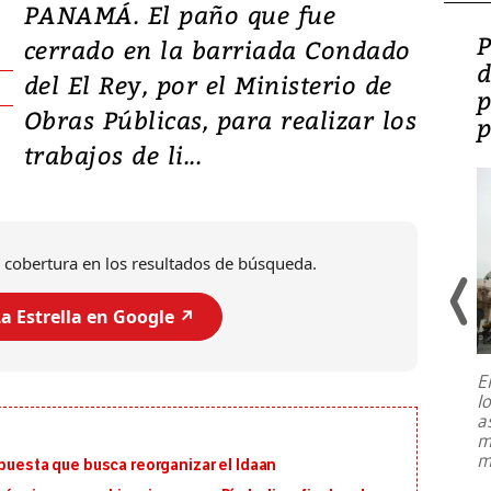
PANAMÁ. El paño que fue
Video: Lula lanza su
P
cerrado en la barriada Condado
candidatura con
d
del El Rey, por el Ministerio de
promesas de inversión
p
Obras Públicas, para realizar los
en defensa, educación y
p
trabajos de li...
tierras raras
 cobertura en los resultados de búsqueda.
a Estrella en Google ↗️
E
l
Entre recuerdos y escuetas
a
referencias hacia sus adversarios, el
m
presidente de Brasil, Luiz Inácio Lula
m
opuesta que busca reorganizar el Idaan
da Silva, oficializó este domingo su
candidatura
...