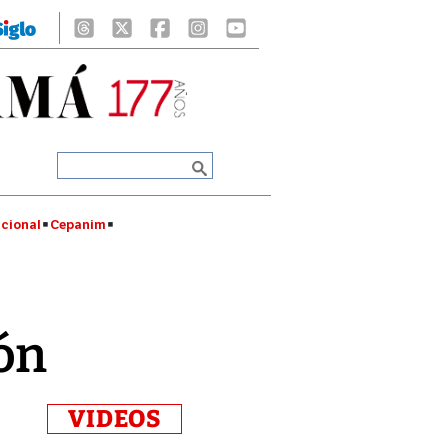
cional
Cepanim
ón
VIDEOS