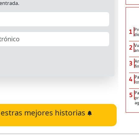
Pr
1
di
Vu
2
an
An
3
fi
Pa
4
lo
Pa
5
pr
ag
estras mejores historias