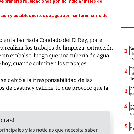
é primeras reubicaciones por Río Indio a finales de
esión y posibles cortes de agua por mantenimiento del
en la barriada Condado del El Rey, por el
a realizar los trabajos de limpieza, extracción
Au
1
al
e un embalse, luego que una tubería de agua
Es
o hoy, cuando culminen los trabajos.
CS
2
ju
de
se debió a la irresponsabilidad de las
s de basura y caliche, lo que provocó que la
CS
3
pa
Gu
4
lo
re
Pr
5
Es