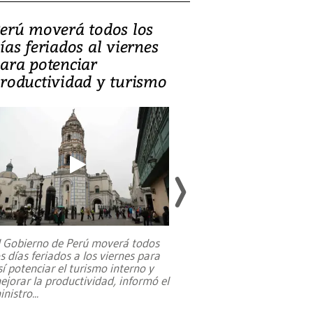
erú moverá todos los
Video, Catalin
ías feriados al viernes
‘Si la gente el
ara potenciar
criminales, la
roductividad y turismo
sociedades de
suicidarse’
l Gobierno de Perú moverá todos
os días feriados a los viernes para
La exmagistrada co
sí potenciar el turismo interno y
sobre el rol de contr
ejorar la productividad, informó el
periodismo, el derech
inistro
...
reformas constitucio
desafíos de nuevas t