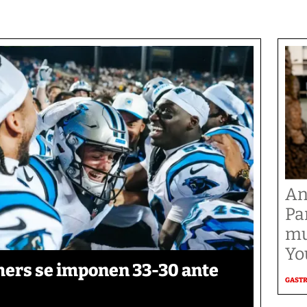
An
Pa
mu
Yo
thers se imponen 33-30 ante
GAST