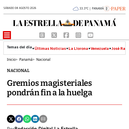
SÁBADO 08 AGOSTO 2026
33.3°C | PANAMÁ
Últimas Noticias
La Llorona
Venezuela
José Raúl
Inicio
>
Panamá
>
Nacional
NACIONAL
Gremios magisteriales
pondrán fin a la huelga