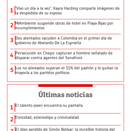
‘Vivo un día a la vez’: Kayra Harding comparte imágenes de
1
la despedida de su esposo
MiAmbiente suspende obras de hotel en Playa Bijao por
2
incumplimientos
Dos atentados sacuden a Colombia en el primer día de
3
gobierno de Abelardo De La Espriella
Persecución en Chepo: capturan a hombre señalado de
4
disparar contra agentes del Senafront
Los no alineados superan el 51% del padrón y le quitan la
5
mayoría a los partidos políticos
Últimas noticias
El talento joven encuentra su pantalla​
1
Etnicidad, estereotipo y criminalidad
2
El óleo perdido de Simón Bolívar: la increíble historia del