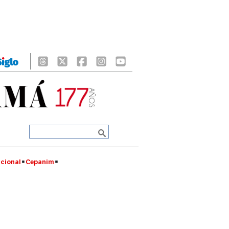
cional
Cepanim