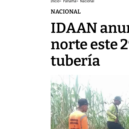
Inicio
>
Panamá
>
Nacional
NACIONAL
IDAAN anun
norte este 2
tubería