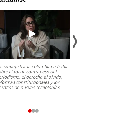
a exmagistrada colombiana habla
Entre recuerdos y es
obre el rol de contrapeso del
referencias hacia sus
eriodismo, el derecho al olvido,
presidente de Brasil,
eformas constitucionales y los
da Silva, oficializó 
esafíos de nuevas tecnologías
...
candidatura
...