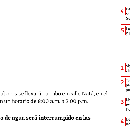
Pe
4
se
Se
Lo
5
y 
Al
1
al
Te
2
pr
p
labores se llevarán a cabo en calle Natá, en el
Ma
n un horario de 8:00 a.m. a 2:00 p.m.
3
ev
Po
io de agua será interrumpido en las
De
4
no