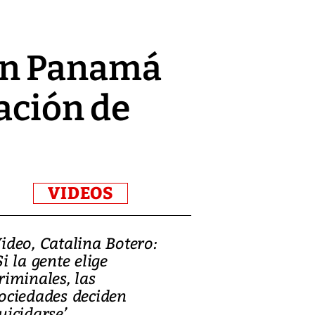
en Panamá
ración de
VIDEOS
ideo, Catalina Botero:
Video: Lula la
Si la gente elige
candidatura 
riminales, las
promesas de i
ociedades deciden
en defensa, ed
uicidarse’
tierras raras