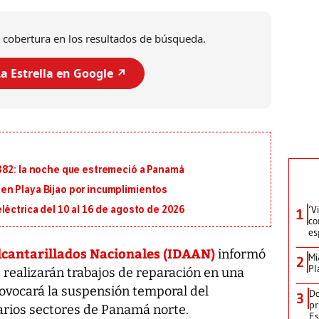
 cobertura en los resultados de búsqueda.
a Estrella en Google ↗️
882: la noche que estremeció a Panamá
en Playa Bijao por incumplimientos
‘V
léctrica del 10 al 16 de agosto de 2026
1
co
es
lcantarillados Nacionales (IDAAN)
informó
Mi
2
Pl
e realizarán trabajos de reparación en una
rovocará la suspensión temporal del
Do
3
pr
arios sectores de Panamá norte.
Es