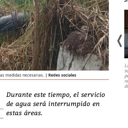
Un fuerte terremoto de magnitud
7,1 se registró este martes 28 de
julio en la prefectura de Kumamoto,
L
al sur de Japón, provocando una
s
emergencia de gran
...
las medidas necesarias.
Redes sociales
p
r
d
Durante este tiempo, el servicio
de agua será interrumpido en
estas áreas.