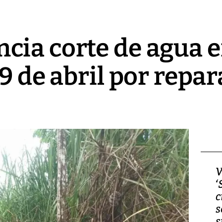
cia corte de agua 
9 de abril por repa
Video, Japón: Terremoto
V
deja heridos y graves
‘
daños en Kumamoto
c
s
s