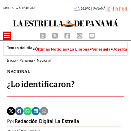
MARTES 04 AGOSTO 2026
26.9°C | PANAMÁ
Últimas Noticias
La Llorona
Venezuela
José Raúl
Inicio
>
Panamá
>
Nacional
NACIONAL
¿Lo identificaron?
Por
Redacción Digital La Estrella