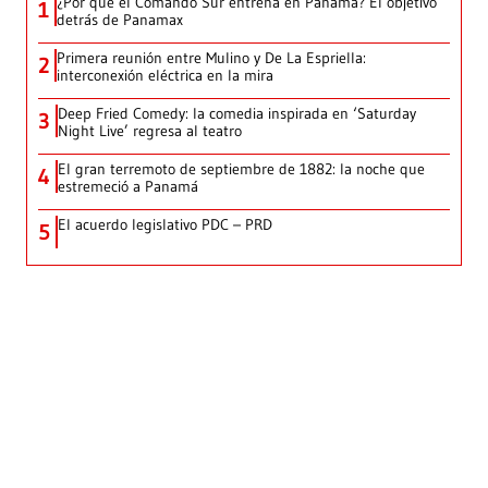
¿Por qué el Comando Sur entrena en Panamá? El objetivo
1
detrás de Panamax
Primera reunión entre Mulino y De La Espriella:
2
interconexión eléctrica en la mira
Deep Fried Comedy: la comedia inspirada en ‘Saturday
3
Night Live’ regresa al teatro
El gran terremoto de septiembre de 1882: la noche que
4
estremeció a Panamá
El acuerdo legislativo PDC – PRD
5