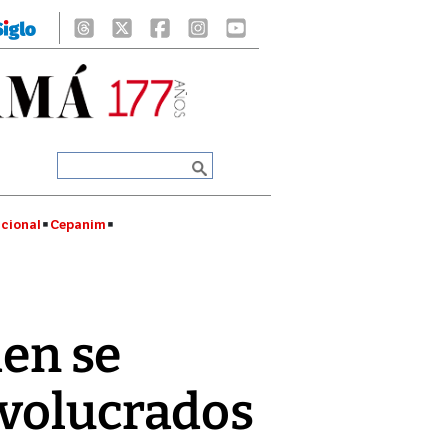
cional
Cepanim
den se
nvolucrados