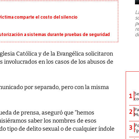
7,1 se registró este martes 28 de
julio en la prefectura de Kumamoto,
L
al sur de Japón, provocando una
s
víctima comparte el costo del silencio
emergencia de gran
...
p
r
d
autorización a sistemas durante pruebas de seguridad
lesia Católica y de la Evangélica solicitaron
s involucrados en los casos de los abusos de
municado por separado, pero con la misma
Se
1
co
Pa
2
rueda de prensa, aseguró que “hemos
Mu
uisiéramos saber los nombres de esos
Po
3
 tipo de delito sexual o de cualquier índole
‘g