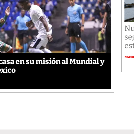
Nu
se
es
NACI
asa en su misión al Mundial y
éxico