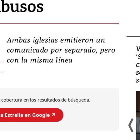
abusos
Ambas iglesias emitieron un
Video, Japón: Terremoto
V
comunicado por separado, pero
deja heridos y graves
‘
con la misma línea
daños en Kumamoto
c
s
s
 cobertura en los resultados de búsqueda.
a Estrella en Google ↗️
Un fuerte terremoto de magnitud