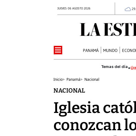
JUEVES 06 AGOSTO 2026
29
PANAMÁ
MUNDO
ECONO
Úl
Inicio
>
Panamá
>
Nacional
NACIONAL
Iglesia cato
conozcan lo