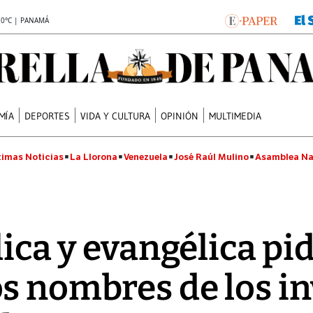
.0°C | PANAMÁ
MÍA
DEPORTES
VIDA Y CULTURA
OPINIÓN
MULTIMEDIA
timas Noticias
La Llorona
Venezuela
José Raúl Mulino
Asamblea Na
́lica y evangélica pi
s nombres de los i