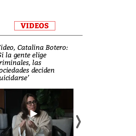
VIDEOS
ideo, Catalina Botero:
Video: Lula la
Si la gente elige
candidatura 
riminales, las
promesas de i
ociedades deciden
en defensa, ed
uicidarse’
tierras raras