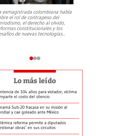
a exmagistrada colombiana habla
Entre recuerdos y es
obre el rol de contrapeso del
referencias hacia sus
eriodismo, el derecho al olvido,
presidente de Brasil,
eformas constitucionales y los
da Silva, oficializó 
esafíos de nuevas tecnologías
...
candidatura
...
Lo más leído
ntencia de 104 años para violador, víctima
mparte el costo del silencio
namá Sub-20 fracasa en su misión al
ndial y cae goleado ante México
lémica reforma permite a diputados
estionar obras’ en sus circuitos