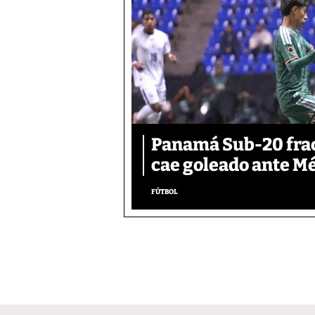
Panamá Sub-20 frac
cae goleado ante M
FÚTBOL