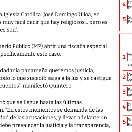
Pr
4
po
a Iglesia Católica. José Domingo Ulloa, en
Su
5
muy fácil decir que hay religiosos... pero es
P
es son”.
terio Público (MP) abrir una fiscalía especial
specíficamente este caso.
Ma
1
ac
en
ciudadanía panameña queremos justicia,
Ve
2
do lo que sucedió salga a la luz y se castigue
op
cuentes”, manifestó Quintero.
Pa
3
ju
itó que se llegue hasta las últimas
Cl
4
ón. “En estos momentos se demanda de las
ju
dad de las acusaciones, y llevar adelante un
Su
5
P
ebe prevalecer la justicia y la transparencia,