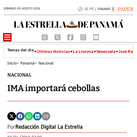
DOMINGO 09 AGOSTO 2026
32.7°C | PANAMÁ
Últimas Noticias
La Llorona
Venezuela
José Raúl
Inicio
>
Panamá
>
Nacional
NACIONAL
IMA importará cebollas
Por
Redacción Digital La Estrella