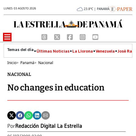
LUNES 03 AGOSTO 2026
23.8°C | PANAMÁ
Últimas Noticias
La Llorona
Venezuela
José Raúl
Inicio
>
Panamá
>
Nacional
NACIONAL
No changes in education
Por
Redacción Digital La Estrella