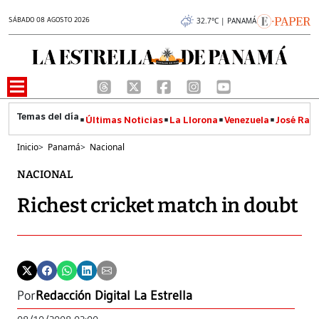
SÁBADO 08 AGOSTO 2026
32.7°C | PANAMÁ
Últimas Noticias
La Llorona
Venezuela
José Raúl
Inicio
>
Panamá
>
Nacional
NACIONAL
Richest cricket match in doubt
Por
Redacción Digital La Estrella