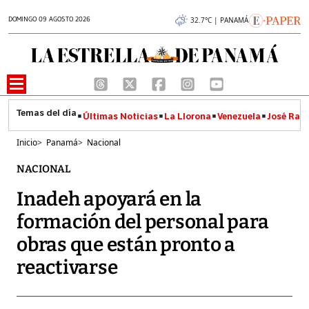
DOMINGO 09 AGOSTO 2026
32.7°C | PANAMÁ
Últimas Noticias
La Llorona
Venezuela
José Raúl
Inicio
>
Panamá
>
Nacional
NACIONAL
Inadeh apoyará en la
formación del personal para
obras que están pronto a
reactivarse