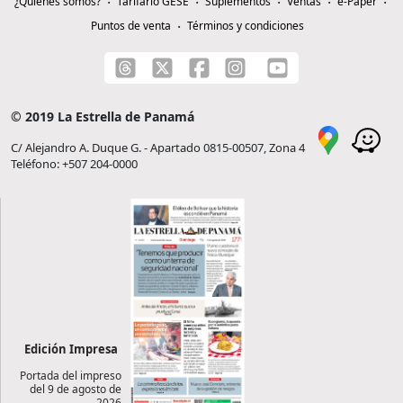
¿Quiénes somos?
Tarifario GESE
Suplementos
Ventas
e-Paper
Puntos de venta
Términos y condiciones
© 2019 La Estrella de Panamá
C/ Alejandro A. Duque G. - Apartado 0815-00507, Zona 4
Teléfono: +507 204-0000
Edición Impresa
Portada del impreso
del 9 de agosto de
2026