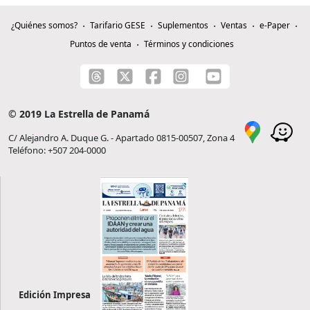
¿Quiénes somos?
Tarifario GESE
Suplementos
Ventas
e-Paper
Puntos de venta
Términos y condiciones
© 2019 La Estrella de Panamá
C/ Alejandro A. Duque G. - Apartado 0815-00507, Zona 4
Teléfono: +507 204-0000
Edición Impresa