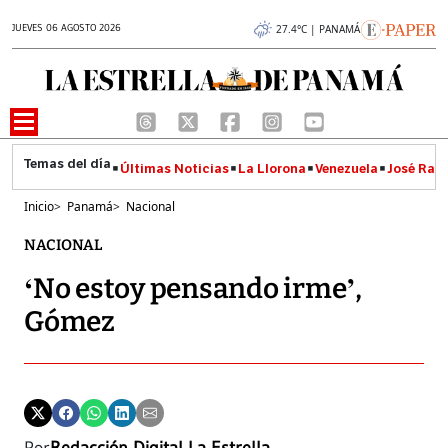
JUEVES 06 AGOSTO 2026
27.4°C | PANAMÁ
Últimas Noticias
La Llorona
Venezuela
José Raúl
Inicio
>
Panamá
>
Nacional
NACIONAL
‘No estoy pensando irme’,
Gómez