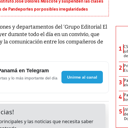
nstituto José Dolores Moscote y suspenden las clases
os de Pandeportes por posibles irregularidades
iones y departamentos del ‘Grupo Editorial El
ayer durante todo el día en un convivio, que
d y la comunicación entre los compañeros de
CS
1
ju
de
Pr
2
 Panamá en Telegram
Es
Unirme al canal
rtas y lo más importante del día
Pa
3
el
Pa
4
lo
¡V
5
de
D