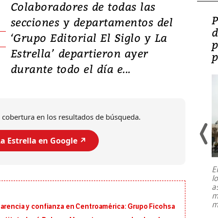
Colaboradores de todas las
Video: Lula lanza su
P
secciones y departamentos del
candidatura con
d
‘Grupo Editorial El Siglo y La
promesas de inversión
p
Estrella’ departieron ayer
en defensa, educación y
p
durante todo el día e...
tierras raras
 cobertura en los resultados de búsqueda.
a Estrella en Google ↗️
E
l
Entre recuerdos y escuetas
a
referencias hacia sus adversarios, el
m
presidente de Brasil, Luiz Inácio Lula
m
parencia y confianza en Centroamérica: Grupo Ficohsa
da Silva, oficializó este domingo su
candidatura
...