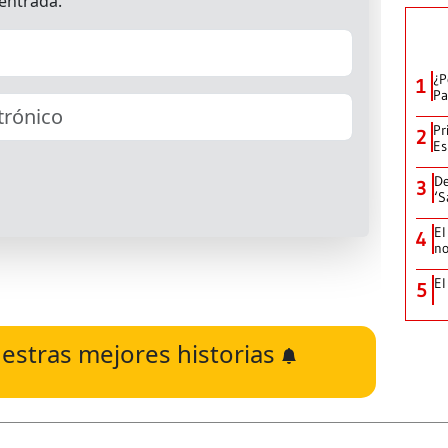
¿P
1
Pa
Pr
2
Es
De
3
‘S
El
4
no
El
5
estras mejores historias