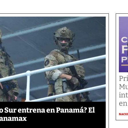
Pr
Mu
in
en
o Sur entrena en Panamá? El
NACI
 Panamax