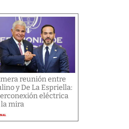
imera reunión entre
lino y De La Espriella:
terconexión eléctrica
 la mira
ONAL