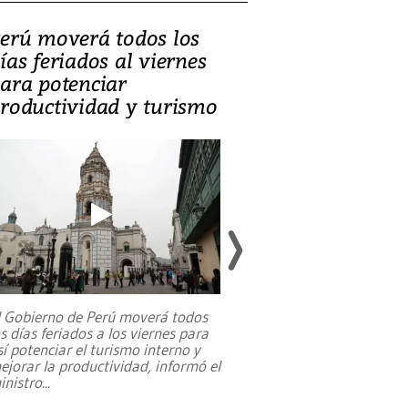
erú moverá todos los
Video, Catalin
ías feriados al viernes
‘Si la gente el
ara potenciar
criminales, la
roductividad y turismo
sociedades de
suicidarse’
l Gobierno de Perú moverá todos
os días feriados a los viernes para
La exmagistrada co
sí potenciar el turismo interno y
sobre el rol de contr
ejorar la productividad, informó el
periodismo, el derech
inistro
...
reformas constitucio
desafíos de nuevas t