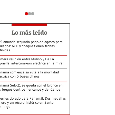
Lo más leído
S anuncia segundo pago de agosto para
bilados: ACH y cheque tienen fechas
finidas
imera reunión entre Mulino y De La
priella: interconexión eléctrica en la mira
namá comienza su ruta a la movilidad
éctrica con 5 buses chinos
namá Sub-21 se queda con el bronce en
s Juegos Centroamericanos y del Caribe
iernes dorado para Panamá!: Dos medallas
 oro y un récord histórico en Santo
omingo