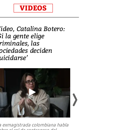
VIDEOS
ideo, Catalina Botero:
Video: Lula la
Si la gente elige
candidatura 
riminales, las
promesas de i
ociedades deciden
en defensa, ed
uicidarse’
tierras raras
a exmagistrada colombiana habla
Entre recuerdos y es
obre el rol de contrapeso del
referencias hacia sus