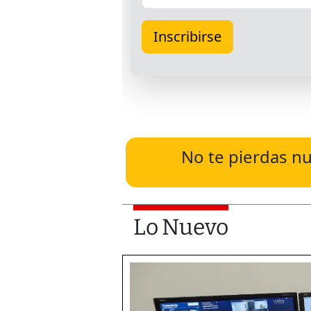
No te pierdas nu
Lo Nuevo