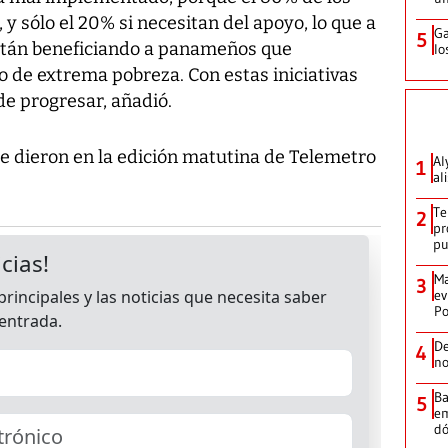
y sólo el 20% si necesitan del apoyo, lo que a
Ga
5
 están beneficiando a panameños que
lo
o de extrema pobreza. Con estas iniciativas
e progresar, añadió.
se dieron en la edición matutina de Telemetro
Al
1
al
Te
2
pr
p
Ma
3
ev
Po
De
4
no
Ba
5
em
dó