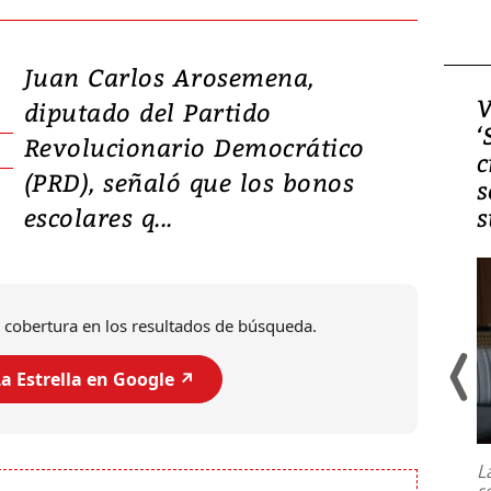
Juan Carlos Arosemena,
Video, Japón: Terremoto
V
diputado del Partido
deja heridos y graves
‘
Revolucionario Democrático
daños en Kumamoto
c
(PRD), señaló que los bonos
s
escolares q...
s
 cobertura en los resultados de búsqueda.
a Estrella en Google ↗️
Un fuerte terremoto de magnitud
7,1 se registró este martes 28 de
julio en la prefectura de Kumamoto,
L
al sur de Japón, provocando una
s