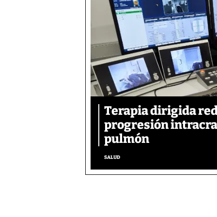
Terapia dirigida re
progresión intracra
pulmón
SALUD