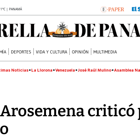
.1°C | PANAMÁ
MÍA
DEPORTES
VIDA Y CULTURA
OPINIÓN
MULTIMEDIA
timas Noticias
La Llorona
Venezuela
José Raúl Mulino
Asamblea Na
 Arosemena criticó
no