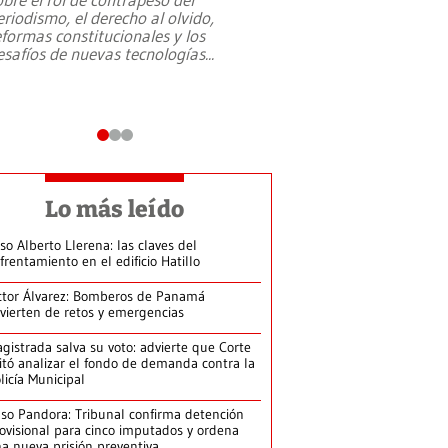
eriodismo, el derecho al olvido,
presidente de Brasil,
eformas constitucionales y los
da Silva, oficializó 
esafíos de nuevas tecnologías
...
candidatura
...
Lo más leído
so Alberto Llerena: las claves del
frentamiento en el edificio Hatillo
ctor Álvarez: Bomberos de Panamá
vierten de retos y emergencias
gistrada salva su voto: advierte que Corte
itó analizar el fondo de demanda contra la
licía Municipal
so Pandora: Tribunal confirma detención
ovisional para cinco imputados y ordena
a nueva prisión preventiva