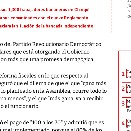
emergencia de gran
...
p
ara 1,300 trabajadores bananeros en Chiriquí
r
d
ra sus comunidades con el nuevo Reglamento
aclara la situación de la bancada independiente
o del Partido Revolucionario Democrático
lares que está otorgando el Gobierno
 son más que una promesa demagógica.
Ca
1
forma fiscales en lo que respecta al
en
guró que el dilema de que el que “gana más,
Ví
2
lo planteado en la Asamblea, ocurre todo lo
ad
na menos", y el que “más gana, va a recibir
Ma
3
ó el funcionario.
ev
Po
Ca
ó el pago de "100 a los 70" y admitió que es
4
pr
á mal implementado, porque el 80% de los
un