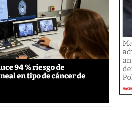
Ma
ad
an
duce 94 % riesgo de
de
neal en tipo de cáncer de
Po
NACI