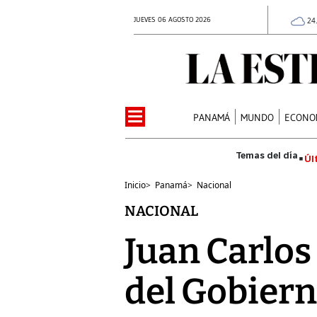
JUEVES 06 AGOSTO 2026
24
PANAMÁ
MUNDO
ECONO
Úl
Inicio
>
Panamá
>
Nacional
NACIONAL
Juan Carlos
del Gobier