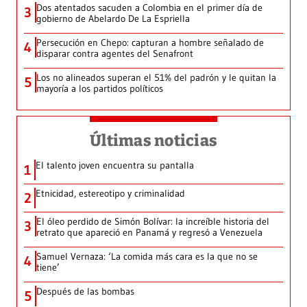
Dos atentados sacuden a Colombia en el primer día de
3
gobierno de Abelardo De La Espriella
Persecución en Chepo: capturan a hombre señalado de
4
disparar contra agentes del Senafront
Los no alineados superan el 51% del padrón y le quitan la
5
mayoría a los partidos políticos
Últimas noticias
El talento joven encuentra su pantalla​
1
Etnicidad, estereotipo y criminalidad
2
El óleo perdido de Simón Bolívar: la increíble historia del
3
retrato que apareció en Panamá y regresó a Venezuela
Samuel Vernaza: ‘La comida más cara es la que no se
4
tiene’
Después de las bombas
5