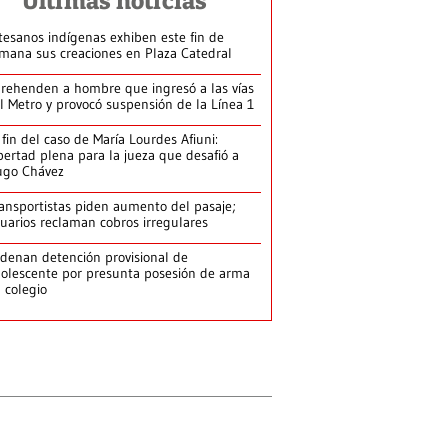
Últimas noticias
tesanos indígenas exhiben este fin de
mana sus creaciones en Plaza Catedral
rehenden a hombre que ingresó a las vías
l Metro y provocó suspensión de la Línea 1
 fin del caso de María Lourdes Afiuni:
bertad plena para la jueza que desafió a
ugo Chávez
ansportistas piden aumento del pasaje;
uarios reclaman cobros irregulares
denan detención provisional de
olescente por presunta posesión de arma
 colegio