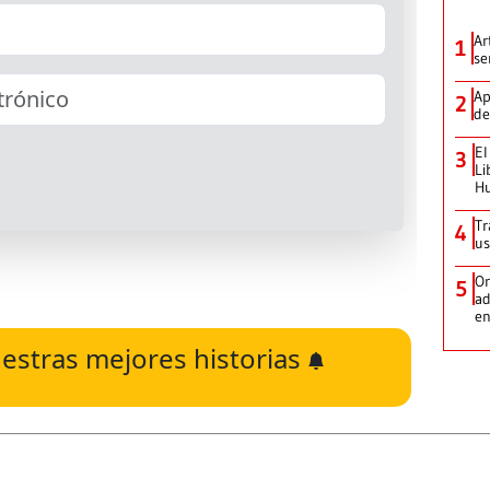
Ar
1
se
Ap
2
de
El
3
Li
H
Tr
4
us
Or
5
ad
en
estras mejores historias