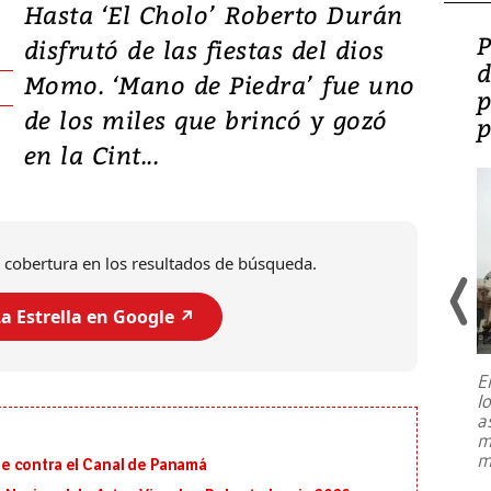
Hasta ‘El Cholo’ Roberto Durán
Video: Lula lanza su
P
disfrutó de las fiestas del dios
candidatura con
d
Momo. ‘Mano de Piedra’ fue uno
promesas de inversión
p
de los miles que brincó y gozó
en defensa, educación y
p
en la Cint...
tierras raras
 cobertura en los resultados de búsqueda.
a Estrella en Google ↗️
E
l
Entre recuerdos y escuetas
a
referencias hacia sus adversarios, el
m
presidente de Brasil, Luiz Inácio Lula
m
e contra el Canal de Panamá
da Silva, oficializó este domingo su
candidatura
...