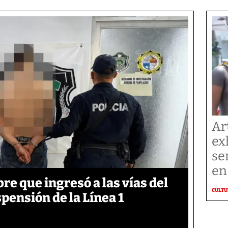
Ar
ex
se
en
 que ingresó a las vías del
CULT
pensión de la Línea 1