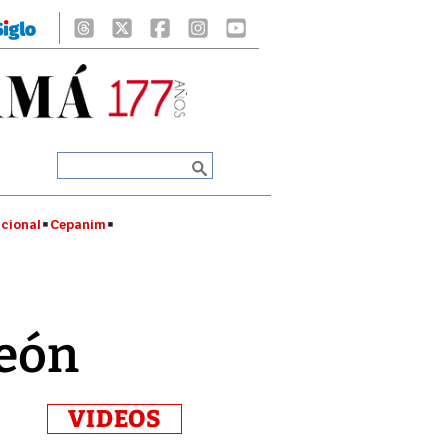
cional
Cepanim
peón
VIDEOS