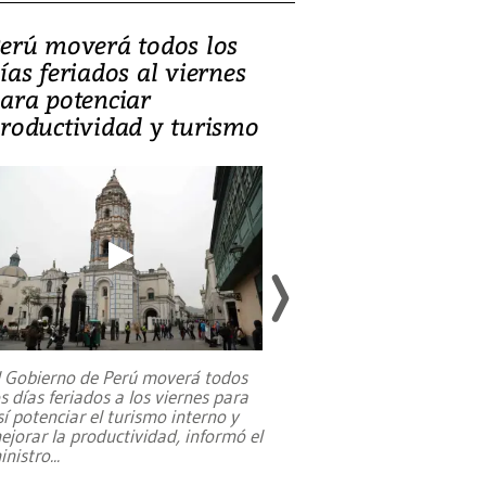
erú moverá todos los
Video, Catalin
ías feriados al viernes
‘Si la gente el
ara potenciar
criminales, la
roductividad y turismo
sociedades de
suicidarse’
l Gobierno de Perú moverá todos
os días feriados a los viernes para
La exmagistrada co
sí potenciar el turismo interno y
sobre el rol de contr
ejorar la productividad, informó el
periodismo, el derech
inistro
...
reformas constitucio
desafíos de nuevas t