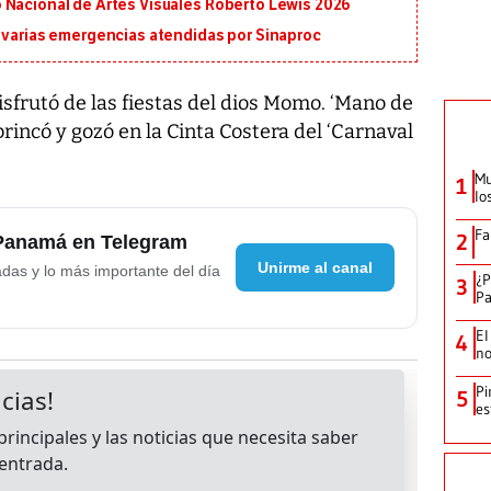
 Nacional de Artes Visuales Roberto Lewis 2026
n varias emergencias atendidas por Sinaproc
isfrutó de las fiestas del dios Momo. ‘Mano de
brincó y gozó en la Cinta Costera del ‘Carnaval
Mu
1
lo
Fa
2
 Panamá en Telegram
Unirme al canal
adas y lo más importante del día
¿P
3
Pa
El
4
no
Pi
5
es