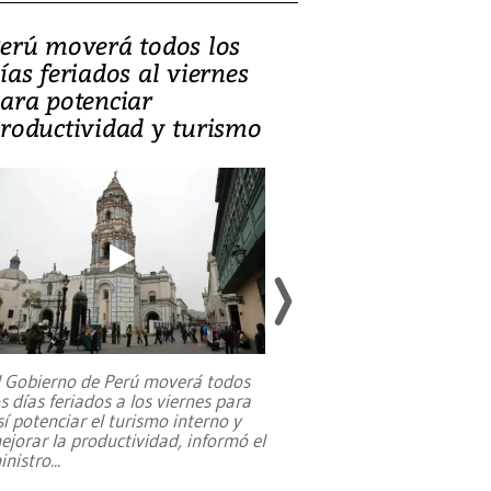
erú moverá todos los
Video, Catalin
ías feriados al viernes
‘Si la gente el
ara potenciar
criminales, la
roductividad y turismo
sociedades de
suicidarse’
l Gobierno de Perú moverá todos
os días feriados a los viernes para
La exmagistrada co
sí potenciar el turismo interno y
sobre el rol de contr
ejorar la productividad, informó el
periodismo, el derech
inistro
...
reformas constitucio
desafíos de nuevas t