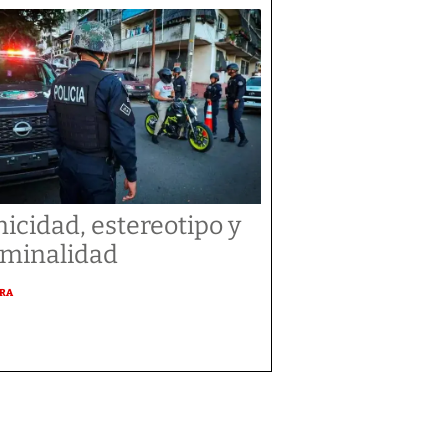
nicidad, estereotipo y
iminalidad
URA