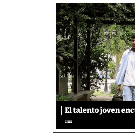
El talento joven enc
CINE