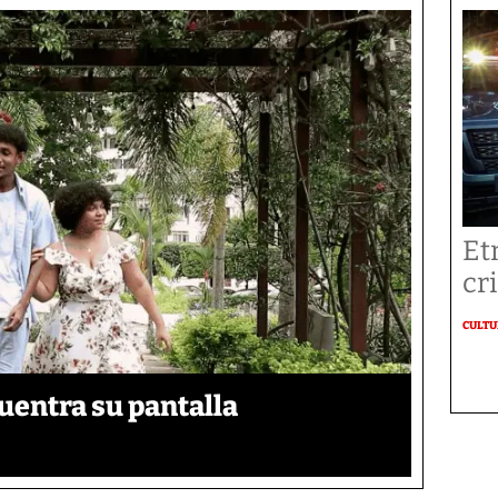
Et
cr
CULT
uentra su pantalla​