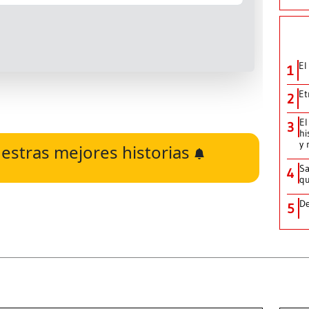
El
1
Et
2
El
3
hi
y 
estras mejores historias
Sa
4
qu
De
5