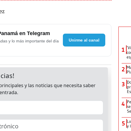
ez
 Panamá en Telegram
Unirme al canal
adas y lo más importante del día
‘V
1
co
es
Mi
2
Pl
Do
3
pr
Es
Pe
4
se
Se
Lo
5
y 