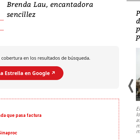
Brenda Lau, encantadora
Video: Lula lanza su
P
sencillez
candidatura con
d
promesas de inversión
p
en defensa, educación y
p
tierras raras
 cobertura en los resultados de búsqueda.
a Estrella en Google ↗️
E
l
da que pasa factura
Entre recuerdos y escuetas
a
referencias hacia sus adversarios, el
m
presidente de Brasil, Luiz Inácio Lula
m
da Silva, oficializó este domingo su
 Sinaproc
candidatura
...