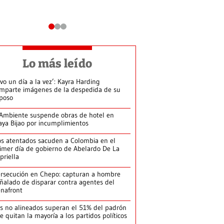
Lo más leído
ivo un día a la vez’: Kayra Harding
mparte imágenes de la despedida de su
poso
Ambiente suspende obras de hotel en
aya Bijao por incumplimientos
s atentados sacuden a Colombia en el
imer día de gobierno de Abelardo De La
priella
rsecución en Chepo: capturan a hombre
ñalado de disparar contra agentes del
nafront
s no alineados superan el 51% del padrón
le quitan la mayoría a los partidos políticos