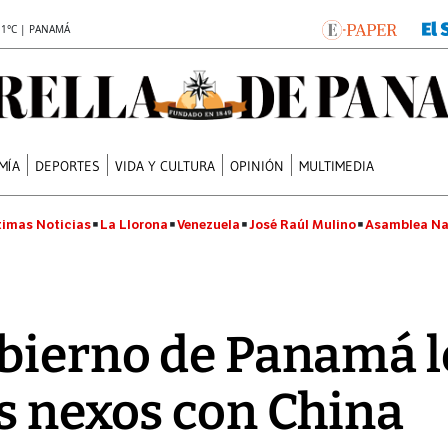
.1°C | PANAMÁ
MÍA
DEPORTES
VIDA Y CULTURA
OPINIÓN
MULTIMEDIA
timas Noticias
La Llorona
Venezuela
José Raúl Mulino
Asamblea Na
bierno de Panamá l
s nexos con China