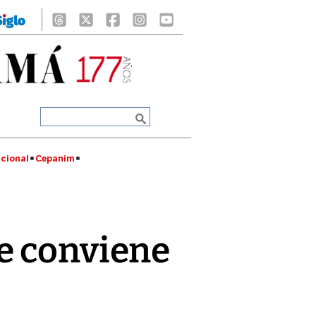
cional
Cepanim
e conviene