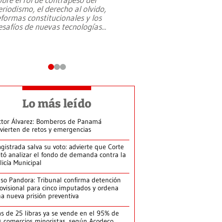
eriodismo, el derecho al olvido,
presidente de Brasil,
eformas constitucionales y los
da Silva, oficializó 
esafíos de nuevas tecnologías
...
candidatura
...
Lo más leído
ctor Álvarez: Bomberos de Panamá
vierten de retos y emergencias
gistrada salva su voto: advierte que Corte
itó analizar el fondo de demanda contra la
licía Municipal
so Pandora: Tribunal confirma detención
ovisional para cinco imputados y ordena
a nueva prisión preventiva
s de 25 libras ya se vende en el 95% de
s comercios minoristas, según Acodeco