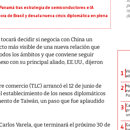
emergencia de gran
...
p
 Panamá tras estrategia de semiconductores e IA
r
d
ra de Brasil y desata nueva crisis diplomática en plena
tocará decidir si negocia con China un
cto más visible de una nueva relación que
odos los ámbitos y que conviene seguir
o con su principal aliado, EE.UU., dijeron
Ví
1
ad
re comercio (TLC) arrancó el 12 de junio de
Ma
2
ev
el establecimiento de los nexos diplomáticos
Po
ento de Taiwán, un paso que fue aplaudido
Ca
3
pr
un
Carlos Varela, que terminará el próximo 30 de
Ga
4
lo