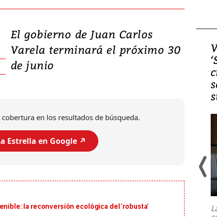
El gobierno de Juan Carlos
Video, Japón: Terremoto
V
Varela terminará el próximo 30
deja heridos y graves
‘
de junio
daños en Kumamoto
c
s
s
 cobertura en los resultados de búsqueda.
a Estrella en Google ↗️
Un fuerte terremoto de magnitud
7,1 se registró este martes 28 de
julio en la prefectura de Kumamoto,
nible: la reconversión ecológica del ‘robusta’
L
al sur de Japón, provocando una
s