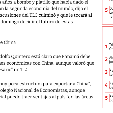
s años a bombo y platillo que había dado el
on la segunda economía del mundo, dijo el
Do
5
co
scusiones del TLC culminó y que le tocará al
re
l domingo decidir el futuro de estas
de China
Tr
1
Op
olfo Quintero está claro que Panamá debe
Ah
2
ju
ones económicas con China, aunque valoró que
esario" un TLC.
Pa
3
te
uy poca estructura para exportar a China",
Pa
4
de
Colegio Nacional de Economistas, aunque
As
al puede traer ventajas al país "en las áreas
5
bo