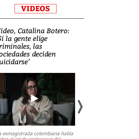
VIDEOS
ideo, Catalina Botero:
Video: Lula la
Si la gente elige
candidatura 
riminales, las
promesas de i
ociedades deciden
en defensa, ed
uicidarse’
tierras raras
a exmagistrada colombiana habla
Entre recuerdos y es
obre el rol de contrapeso del
referencias hacia sus