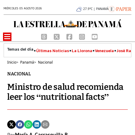
MIÉRCOLES 05 AGOSTO 2026
27.9°C | PANAMÁ
Últimas Noticias
La Llorona
Venezuela
José Raúl
Inicio
>
Panamá
>
Nacional
NACIONAL
Ministro de salud recomienda
leer los “nutritional facts”