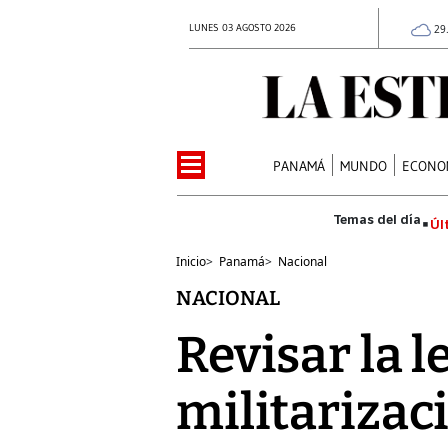
LUNES 03 AGOSTO 2026
29
PANAMÁ
MUNDO
ECONO
Úl
Inicio
>
Panamá
>
Nacional
NACIONAL
Revisar la le
militarizac