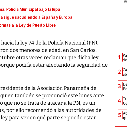
e
plan para modernizar la institución
a, Policía Municipal bajo la lupa
ta sigue sacudiendo a España y Europa
ormas a la Ley de Puerto Libre
 hacia la ley 74 de la Policía Nacional (PN).
ieron dos menores de edad, en San Carlos,
Pa
1
tubre otras voces reclaman que dicha ley
de
porque podría estar afectando la seguridad de
Ca
2
ab
De
3
residente de la Asociación Panameña de
Po
quien también se pronunció este lunes ante
Tr
4
ó que no se trata de atacar a la PN, es un
Op
s, por ello recomendó a las autoridades de
Ab
5
 ley para ver en qué parte se puede estar
gr