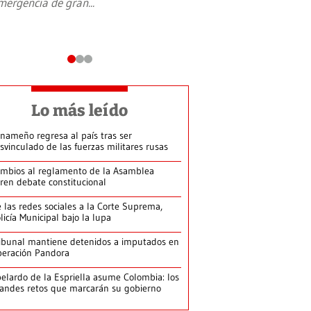
mergencia de gran
...
en Jerusalén Oeste, 
perteneció hasta
...
Lo más leído
nameño regresa al país tras ser
svinculado de las fuerzas militares rusas
mbios al reglamento de la Asamblea
ren debate constitucional
 las redes sociales a la Corte Suprema,
licía Municipal bajo la lupa
ibunal mantiene detenidos a imputados en
eración Pandora
elardo de la Espriella asume Colombia: los
andes retos que marcarán su gobierno