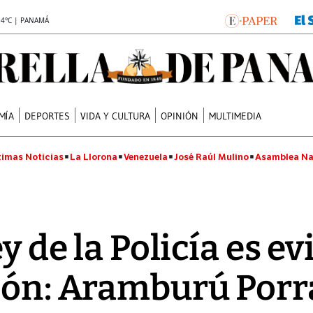
.4°C | PANAMÁ
MÍA
DEPORTES
VIDA Y CULTURA
OPINIÓN
MULTIMEDIA
timas Noticias
La Llorona
Venezuela
José Raúl Mulino
Asamblea Na
y de la Policía es ev
ión: Aramburú Porr