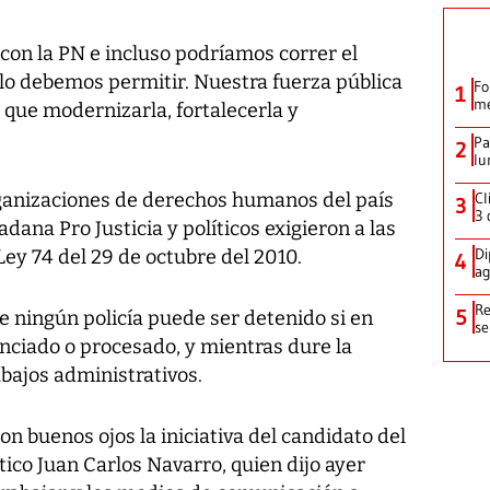
 con la PN e incluso podríamos correr el
o lo debemos permitir. Nuestra fuerza pública
Fo
1
me
y que modernizarla, fortalecerla y
Pa
2
lu
rganizaciones de derechos humanos del país
Cl
3
3 
ana Pro Justicia y políticos exigieron a las
Di
Ley 74 del 29 de octubre del 2010.
4
ag
Re
5
 ningún policía puede ser detenido si en
se
ciado o procesado, y mientras dure la
abajos administrativos.
n buenos ojos la iniciativa del candidato del
ico Juan Carlos Navarro, quien dijo ayer