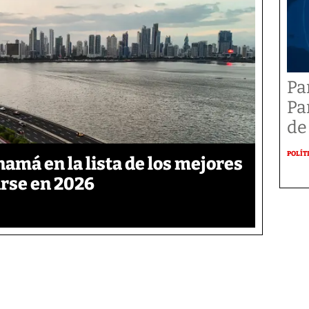
Pa
Pa
de
POLÍT
namá en la lista de los mejores
arse en 2026