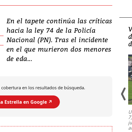
En el tapete continúa las críticas
Isidro Carbonell,
V
hacia la ley 74 de la Policía
director de la Lotería:
d
Nacional (PN). Tras el incidente
‘Vamos a ser más
d
en el que murieron dos menores
transparentes, tengan fe
de eda...
 cobertura en los resultados de búsqueda.
a Estrella en Google ↗️
U
7
El director de la Lotería Nacional de
j
Beneficencia habla de la lotería
a
clandestina, auditorías internas y su