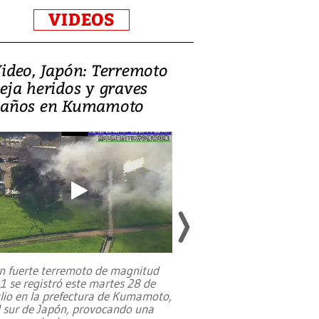
VIDEOS
ideo, Japón: Terremoto
Israel regala 
eja heridos y graves
nueva embaja
años en Kumamoto
Jerusalén sob
familias pales
n fuerte terremoto de magnitud
,1 se registró este martes 28 de
Estados Unidos ha a
ulio en la prefectura de Kumamoto,
un dólar y durante 9
l sur de Japón, provocando una
el terreno para su 