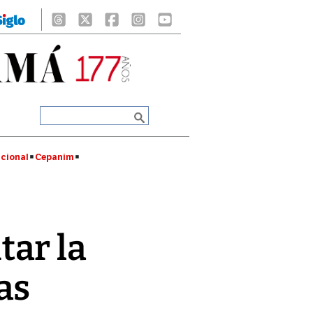
cional
Cepanim
itar la
as