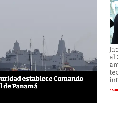
Ja
al
am
te
eguridad establece Comando
in
al de Panamá
NACI