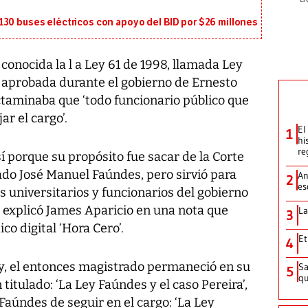
130 buses eléctricos con apoyo del BID por $26 millones
conocida la l a Ley 61 de 1998, llamada Ley
n aprobada durante el gobierno de Ernesto
ctaminaba que ‘todo funcionario público que
r el cargo’.
El
1
hi
re
í porque su propósito fue sacar de la Corte
ado José Manuel Faúndes, pero sirvió para
An
2
es
s universitarios y funcionarios del gobierno
, explicó James Aparicio en una nota que
La
3
ico digital ‘Hora Cero’.
Et
4
ey, el entonces magistrado permaneció en su
Sa
5
qu
titulado: ‘La Ley Faúndes y el caso Pereira’,
Faúndes de seguir en el cargo: ‘La Ley