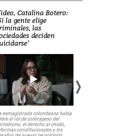
ideo, Catalina Botero:
Video: Lula la
Si la gente elige
candidatura 
riminales, las
promesas de i
ociedades deciden
en defensa, ed
uicidarse’
tierras raras
a exmagistrada colombiana habla
Entre recuerdos y es
obre el rol de contrapeso del
referencias hacia sus
eriodismo, el derecho al olvido,
presidente de Brasil,
eformas constitucionales y los
da Silva, oficializó 
esafíos de nuevas tecnologías
...
candidatura
...