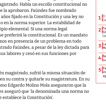
gistrado. Había un escollo constitucional no
que la aprobaron. Faúndes fue nombrado
años fijado en la Constitución y una ley no
El
1
Co
o en la norma superior. La estabilidad de
Pa
pio elemental. Si una norma legal
2
fú
se preferirá la constitucional. Es un mandato
Ce
amos en presencia de un problema en todo
La
3
gistrado Faúndes, a pesar de la ley dictada para
Mu
 sus labores y cesó en sus funciones por
Re
4
su
Pa
5
im
én magistrado, sufrió la misma situación de
ag
 en su contra y quitarle su magistratura. En su
omo Edgardo Molino Mola aseguraron que la
 pues aseguró que ‘la denominada una norma no
 establece la Constitución’.