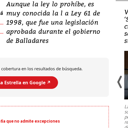
Aunque la ley lo prohíbe, es
Video, Japón: Terremoto
V
muy conocida la l a Ley 61 de
má
deja heridos y graves
‘
1998, que fue una legislación
daños en Kumamoto
c
aprobada durante el gobierno
s
de Balladares
s
 cobertura en los resultados de búsqueda.
a Estrella en Google ↗️
Un fuerte terremoto de magnitud
7,1 se registró este martes 28 de
julio en la prefectura de Kumamoto,
L
al sur de Japón, provocando una
s
emergencia de gran
...
p
ntía que no admite excepciones
r
d