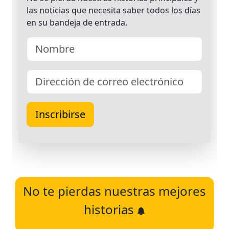
No te pierdas nuestras mejores
historias