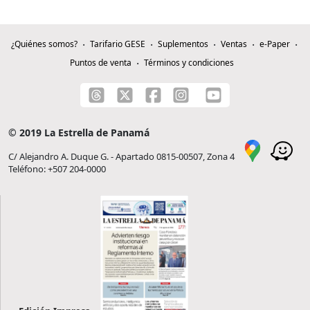
¿Quiénes somos?
Tarifario GESE
Suplementos
Ventas
e-Paper
Puntos de venta
Términos y condiciones
© 2019 La Estrella de Panamá
C/ Alejandro A. Duque G. - Apartado 0815-00507, Zona 4
Teléfono: +507 204-0000