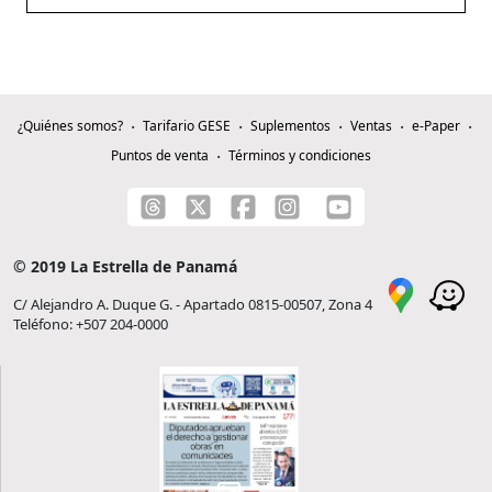
¿Quiénes somos?
Tarifario GESE
Suplementos
Ventas
e-Paper
Puntos de venta
Términos y condiciones
© 2019 La Estrella de Panamá
C/ Alejandro A. Duque G. - Apartado 0815-00507, Zona 4
Teléfono: +507 204-0000