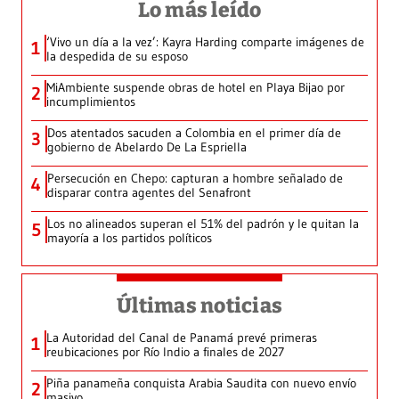
Lo más leído
‘Vivo un día a la vez’: Kayra Harding comparte imágenes de
1
la despedida de su esposo
MiAmbiente suspende obras de hotel en Playa Bijao por
2
incumplimientos
Dos atentados sacuden a Colombia en el primer día de
3
gobierno de Abelardo De La Espriella
Persecución en Chepo: capturan a hombre señalado de
4
disparar contra agentes del Senafront
Los no alineados superan el 51% del padrón y le quitan la
5
mayoría a los partidos políticos
Últimas noticias
La Autoridad del Canal de Panamá prevé primeras
1
reubicaciones por Río Indio a finales de 2027
Piña panameña conquista Arabia Saudita con nuevo envío
2
masivo