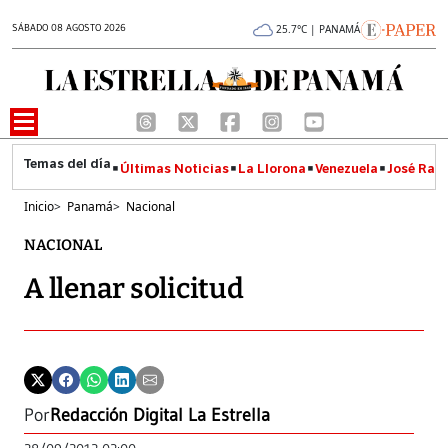
SÁBADO 08 AGOSTO 2026
25.7°C | PANAMÁ
Últimas Noticias
La Llorona
Venezuela
José Raúl
Inicio
>
Panamá
>
Nacional
NACIONAL
A llenar solicitud
Por
Redacción Digital La Estrella