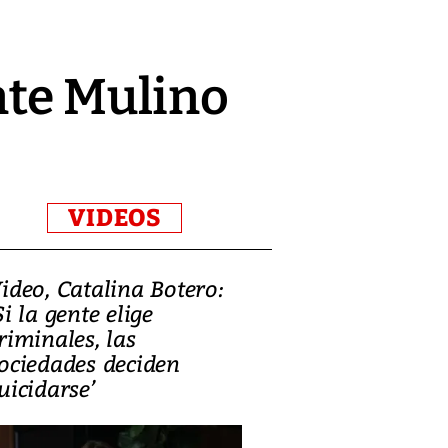
nte Mulino
VIDEOS
ideo, Catalina Botero:
Video: Lula la
Si la gente elige
candidatura 
riminales, las
promesas de i
ociedades deciden
en defensa, ed
uicidarse’
tierras raras