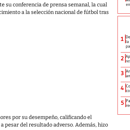
te su conferencia de prensa semanal, la cual
en
imiento a la selección nacional de fútbol tras
De
1
la
p
Ap
2
re
Am
3
am
Co
4
co
Pa
5
re
adores por su desempeño, calificando el
a pesar del resultado adverso. Además, hizo