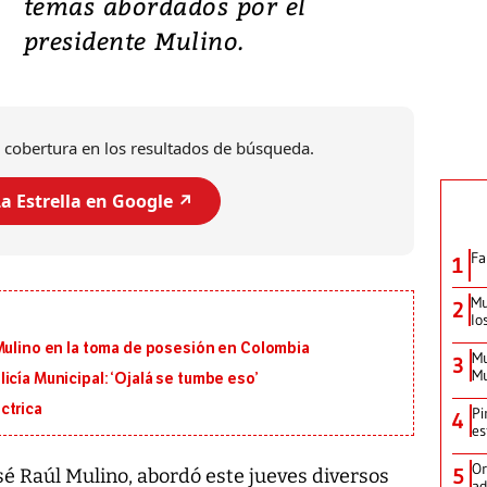
temas abordados por el
presidente Mulino.
 cobertura en los resultados de búsqueda.
a Estrella en Google ↗️
Fa
1
Mu
2
lo
 Mulino en la toma de posesión en Colombia
Mu
3
Mu
icía Municipal: ‘Ojalá se tumbe eso’
ctrica
Pi
4
es
Or
5
osé Raúl Mulino, abordó este jueves diversos
ad