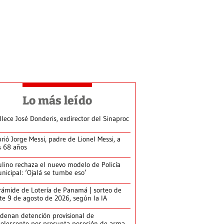
Lo más leído
llece José Donderis, exdirector del Sinaproc
rió Jorge Messi, padre de Lionel Messi, a
s 68 años
lino rechaza el nuevo modelo de Policía
nicipal: ‘Ojalá se tumbe eso’
rámide de Lotería de Panamá | sorteo de
te 9 de agosto de 2026, según la IA
denan detención provisional de
olescente por presunta posesión de arma