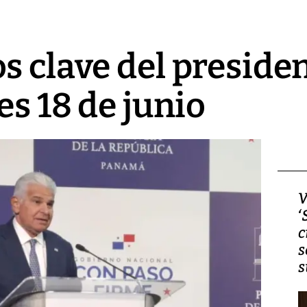
s clave del preside
es 18 de junio
Video, Japón: Terremoto
V
deja heridos y graves
‘
daños en Kumamoto
c
s
s