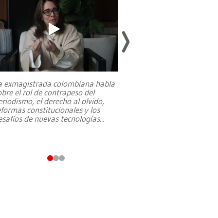
a exmagistrada colombiana habla
Entre recuerdos y es
obre el rol de contrapeso del
referencias hacia sus
eriodismo, el derecho al olvido,
presidente de Brasil,
eformas constitucionales y los
da Silva, oficializó 
esafíos de nuevas tecnologías
...
candidatura
...