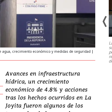
Un fuerte terremoto de magnitud
7,1 se registró este martes 28 de
julio en la prefectura de Kumamoto,
L
al sur de Japón, provocando una
s
emergencia de gran
...
de agua, crecimiento económico y medidas de seguridad
p
r
d
Avances en infraestructura
hídrica, un crecimiento
económico de 4.8% y acciones
tras los hechos ocurridos en La
Joyita fueron algunos de los