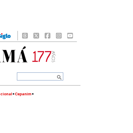
cional
Cepanim