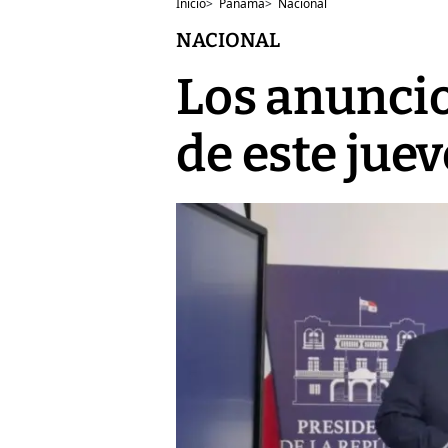
Inicio
>
Panamá
>
Nacional
NACIONAL
Los anuncio
de este juev