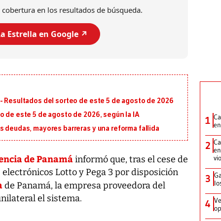
 cobertura en los resultados de búsqueda.
a Estrella en Google ↗️
- Resultados del sorteo de este 5 de agosto de 2026
o de este 5 de agosto de 2026, según la IA
Ca
1
en
s deudas, mayores barreras y una reforma fallida
Ca
2
en
cencia de Panamá
vi
informó que, tras el cese de
 electrónicos Lotto y Pega 3 por disposición
Ga
3
lo
a
de Panamá, la empresa proveedora del
ilateral el sistema.
Ve
4
op