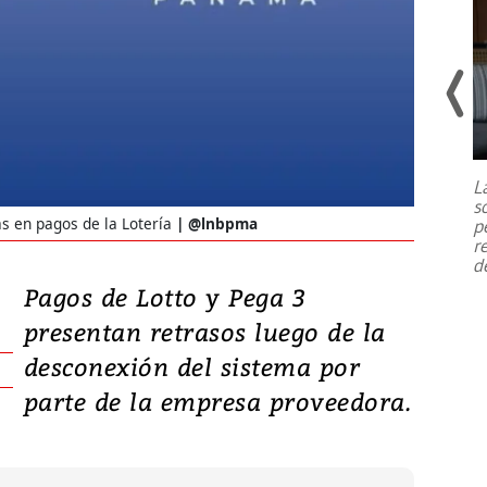
Un fuerte terremoto de magnitud
7,1 se registró este martes 28 de
julio en la prefectura de Kumamoto,
L
al sur de Japón, provocando una
s
emergencia de gran
...
 en pagos de la Lotería
@lnbpma
p
r
d
Pagos de Lotto y Pega 3
presentan retrasos luego de la
desconexión del sistema por
parte de la empresa proveedora.