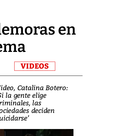
 demoras en
tema
VIDEOS
ideo, Catalina Botero:
Video: Lula la
Si la gente elige
candidatura 
riminales, las
promesas de i
ociedades deciden
en defensa, ed
uicidarse’
tierras raras