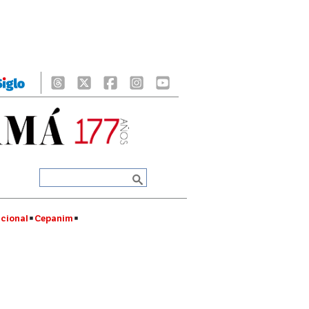
cional
Cepanim