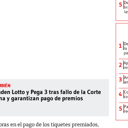
De
5
In
la
De
1
la
p
Ap
2
re
Am
3
am
en Lotto y Pega 3 tras fallo de la Corte
Co
4
co
a y garantizan pago de premios
Pa
5
re
ras en el pago de los tiquetes premiados,