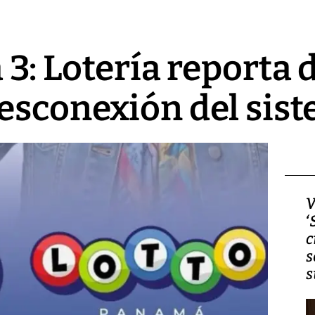
a 3: Lotería reporta
esconexión del sis
Video, Japón: Terremoto
V
deja heridos y graves
‘
daños en Kumamoto
c
s
s