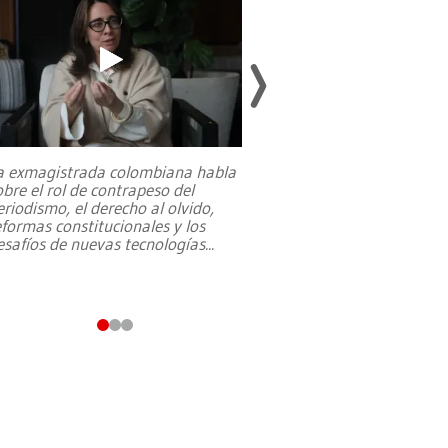
a exmagistrada colombiana habla
Entre recuerdos y es
obre el rol de contrapeso del
referencias hacia sus
eriodismo, el derecho al olvido,
presidente de Brasil,
eformas constitucionales y los
da Silva, oficializó 
esafíos de nuevas tecnologías
...
candidatura
...