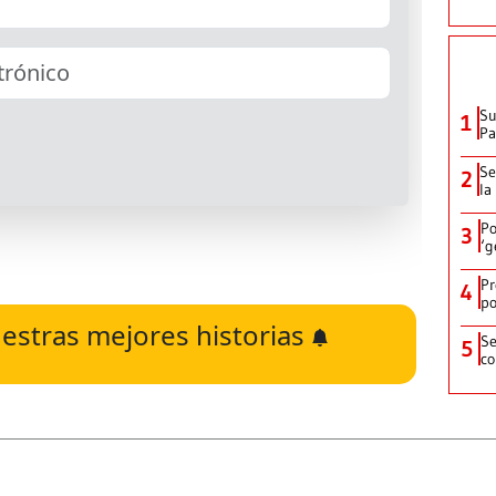
Su
1
P
Se
2
la
Po
3
‘g
Pr
4
po
estras mejores historias
Se
5
co