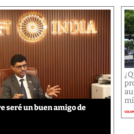
¿Q
pr
au
mí
re seré un buen amigo de
COLU