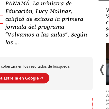
PANAMÁ. La ministra de
Video, Japón: Terremoto
V
Educación, Lucy Molinar,
deja heridos y graves
‘
calificó de exitosa la primera
daños en Kumamoto
c
jornada del programa
s
“Volvamos a las aulas”. Según
s
los ...
 cobertura en los resultados de búsqueda.
a Estrella en Google ↗️
Un fuerte terremoto de magnitud
7,1 se registró este martes 28 de
julio en la prefectura de Kumamoto,
L
al sur de Japón, provocando una
s
emergencia de gran
...
p
r
d