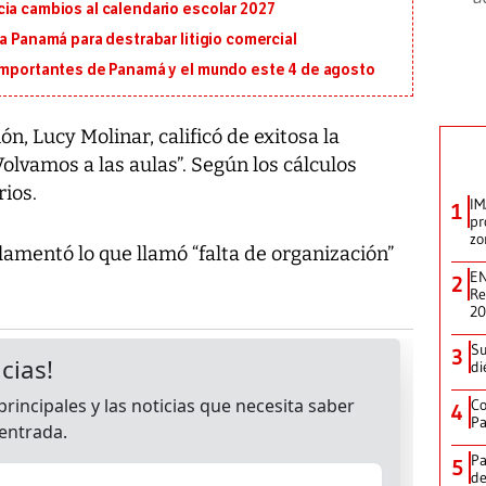
ia cambios al calendario escolar 2027
a Panamá para destrabar litigio comercial
 importantes de Panamá y el mundo este 4 de agosto
, Lucy Molinar, calificó de exitosa la
lvamos a las aulas”. Según los cálculos
rios.
IM
1
pr
zo
 lamentó lo que llamó “falta de organización”
EN
2
Re
2
Su
3
di
Co
4
Pa
Pa
5
de