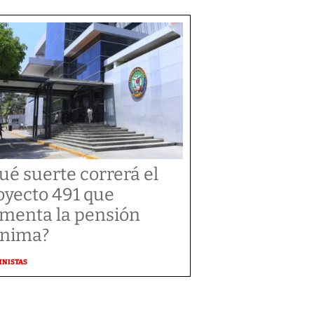
ué suerte correrá el
oyecto 491 que
menta la pensión
nima?
MNISTAS