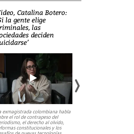
ideo, Catalina Botero:
Video: Lula la
Si la gente elige
candidatura 
riminales, las
promesas de i
ociedades deciden
en defensa, ed
uicidarse’
tierras raras
a exmagistrada colombiana habla
Entre recuerdos y es
obre el rol de contrapeso del
referencias hacia sus
eriodismo, el derecho al olvido,
presidente de Brasil,
eformas constitucionales y los
da Silva, oficializó 
esafíos de nuevas tecnologías
...
candidatura
...