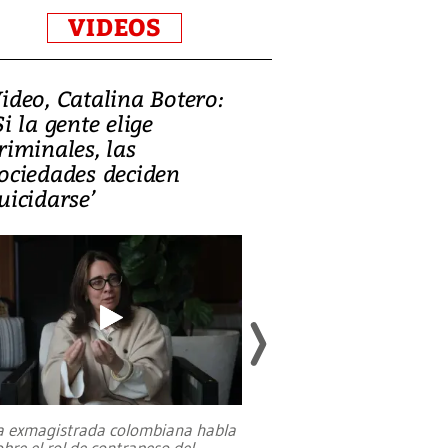
VIDEOS
ideo, Catalina Botero:
Video: Lula la
Si la gente elige
candidatura 
riminales, las
promesas de i
ociedades deciden
en defensa, ed
uicidarse’
tierras raras
a exmagistrada colombiana habla
Entre recuerdos y es
obre el rol de contrapeso del
referencias hacia sus