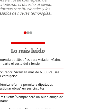
eriodismo, el derecho al olvido,
presidente de Brasil,
eformas constitucionales y los
da Silva, oficializó 
esafíos de nuevas tecnologías
...
candidatura
...
Lo más leído
ntencia de 104 años para violador, víctima
mparte el costo del silencio
ocurador: ‘Avanzan más de 6,500 causas
r corrupción’
lémica reforma permite a diputados
estionar obras’ en sus circuitos
mit Seth: ‘Siempre seré un buen amigo de
anamá’