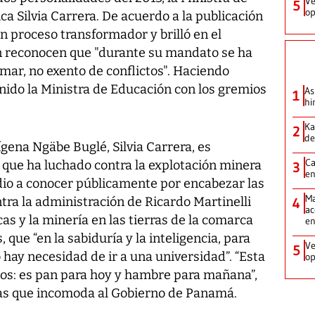
Ve
5
op
ca Silvia Carrera. De acuerdo a la publicación
un proceso transformador y brilló en el
n reconocen que "durante su mandato se ha
mar, no exento de conflictos". Haciendo
enido la Ministra de Educación con los gremios
As
1
hi
Ka
2
de
ígena Ngäbe Buglé, Silvia Carrera, es
Ca
que ha luchado contra la explotación minera
3
en
 dio a conocer públicamente por encabezar las
Ma
ra la administración de Ricardo Martinelli
4
ac
as y la minería en las tierras de la comarca
e
, que “en la sabiduría y la inteligencia, para
Ve
5
hay necesidad de ir a una universidad”. “Esta
op
mos: es pan para hoy y hambre para mañana”,
ías que incomoda al Gobierno de Panamá.