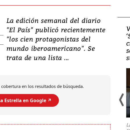
La edición semanal del diario
Video, Japón: Terremoto
V
"El País" publicó recientemente
deja heridos y graves
‘
"los cien protagonistas del
daños en Kumamoto
c
mundo iberoamericano". Se
s
trata de una lista ...
s
 cobertura en los resultados de búsqueda.
a Estrella en Google ↗️
Un fuerte terremoto de magnitud
7,1 se registró este martes 28 de
julio en la prefectura de Kumamoto,
L
al sur de Japón, provocando una
s