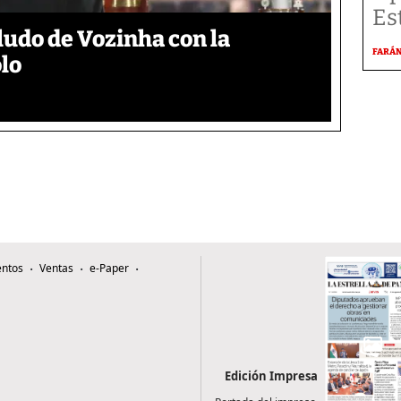
Es
aludo de Vozinha con la
FARÁ
lo
ntos
Ventas
e-Paper
Edición Impresa