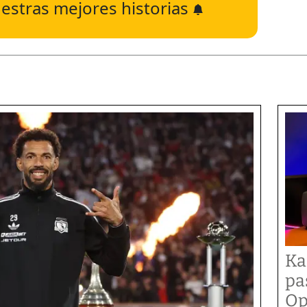
estras mejores historias
Ka
pa
Op