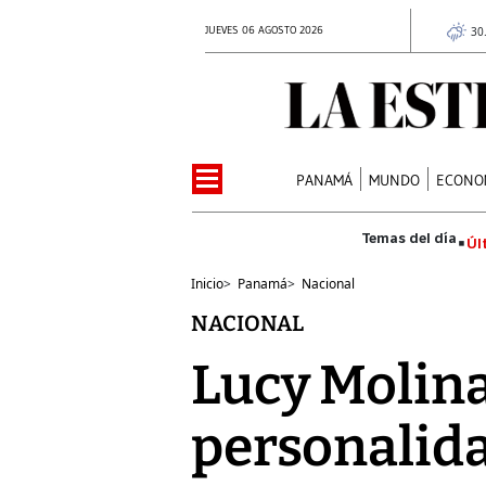
JUEVES 06 AGOSTO 2026
30
PANAMÁ
MUNDO
ECONO
Úl
Inicio
>
Panamá
>
Nacional
NACIONAL
Lucy Molinar
personalid