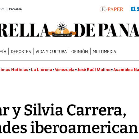
.5°C | PANAMÁ
MÍA
DEPORTES
VIDA Y CULTURA
OPINIÓN
MULTIMEDIA
timas Noticias
La Llorona
Venezuela
José Raúl Mulino
Asamblea Na
 y Silvia Carrera,
ades iberoamericana