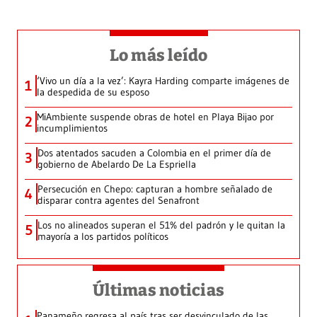
Lo más leído
‘Vivo un día a la vez’: Kayra Harding comparte imágenes de
1
la despedida de su esposo
MiAmbiente suspende obras de hotel en Playa Bijao por
2
incumplimientos
Dos atentados sacuden a Colombia en el primer día de
3
gobierno de Abelardo De La Espriella
Persecución en Chepo: capturan a hombre señalado de
4
disparar contra agentes del Senafront
Los no alineados superan el 51% del padrón y le quitan la
5
mayoría a los partidos políticos
Últimas noticias
Panameño regresa al país tras ser desvinculado de las