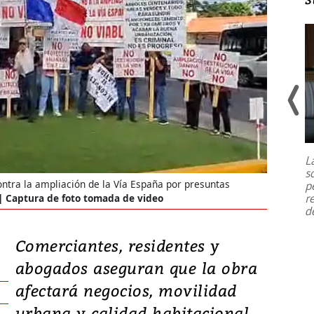
Un fuerte terremoto de magnitud
7,1 se registró este martes 28 de
julio en la prefectura de Kumamoto,
L
al sur de Japón, provocando una
s
emergencia de gran
...
ntra la ampliación de la Vía España por presuntas
p
r
Captura de foto tomada de video
d
Comerciantes, residentes y
abogados aseguran que la obra
afectará negocios, movilidad
urbana y calidad habitacional