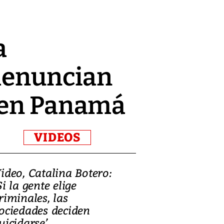
a
 denuncian
s en Panamá
VIDEOS
ideo, Catalina Botero:
Video: Lula la
Si la gente elige
candidatura 
riminales, las
promesas de i
ociedades deciden
en defensa, ed
uicidarse’
tierras raras