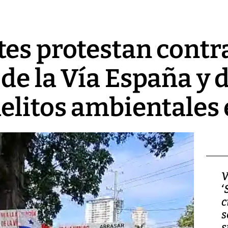
es protestan contr
de la Vía España y
delitos ambientale
Video, Japón: Terremoto
V
deja heridos y graves
‘
daños en Kumamoto
c
s
s