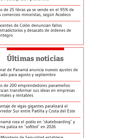
s de 25 libras ya se vende en el 95% de
s comercios minoristas, según Acodeco
centes de Colón denuncian fallos
ntradictorios y desacato de órdenes de
integro
Últimas noticias
nal de Panamá anuncia nuevos ajustes de
lado para agosto y septiembre
s de 200 emprendedores panameños
scan transformar sus ideas en empresas
rmales y rentables
ntaje de vigas gigantes paralizará el
rredor Sur entre Paitilla y Costa del Este
namá roza el podio en ‘skateboarding’ y
rma paliza en ‘softbol’ en 2026
 Ministerio de Seguridad establece