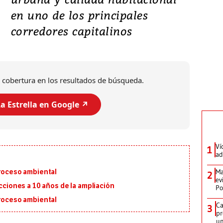
en uno de los principales
corredores capitalinos
 cobertura en los resultados de búsqueda.
a Estrella en Google ↗️
Ví
1
ad
Ma
proceso ambiental
2
ev
ecciones a 10 años de la ampliación
Po
proceso ambiental
Ca
3
pr
un