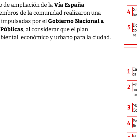
Vía España
o de ampliación de la
.
Ga
4
iembros de la comunidad realizaron una
lo
Gobierno Nacional a
s impulsadas por el
Do
5
 Públicas
, al considerar que el plan
co
re
iental, económico y urbano para la ciudad.
Ca
1
ca
Má
2
bu
fo
Mo
3
Co
Pa
4
fi
El