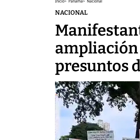
Inicio
>
Panamá
>
Nacional
NACIONAL
Manifestant
ampliación 
presuntos 