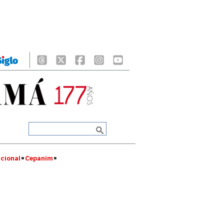
cional
Cepanim