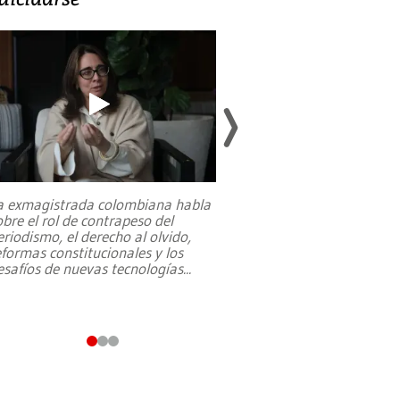
a exmagistrada colombiana habla
Entre recuerdos y es
obre el rol de contrapeso del
referencias hacia sus
eriodismo, el derecho al olvido,
presidente de Brasil,
eformas constitucionales y los
da Silva, oficializó 
esafíos de nuevas tecnologías
...
candidatura
...