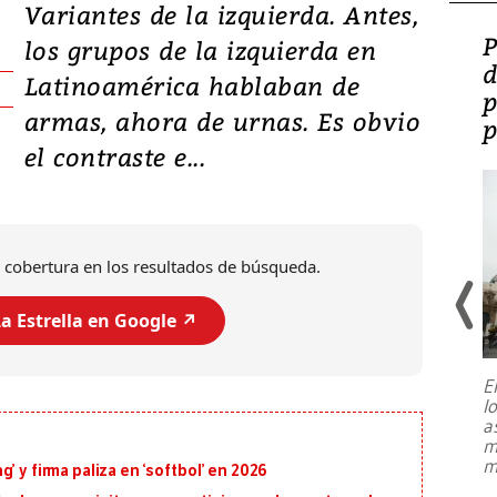
Variantes de la izquierda. Antes,
Video: Lula lanza su
P
los grupos de la izquierda en
candidatura con
d
Latinoamérica hablaban de
promesas de inversión
p
armas, ahora de urnas. Es obvio
en defensa, educación y
p
el contraste e...
tierras raras
 cobertura en los resultados de búsqueda.
a Estrella en Google ↗️
E
l
Entre recuerdos y escuetas
a
referencias hacia sus adversarios, el
m
presidente de Brasil, Luiz Inácio Lula
m
’ y firma paliza en ‘softbol’ en 2026
da Silva, oficializó este domingo su
candidatura
...