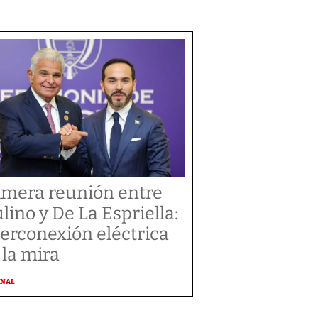
imera reunión entre
lino y De La Espriella:
terconexión eléctrica
 la mira
ONAL