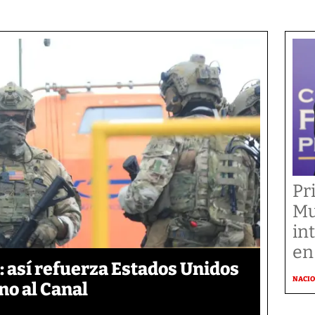
Pr
Mu
in
en
 así refuerza Estados Unidos
NACI
no al Canal