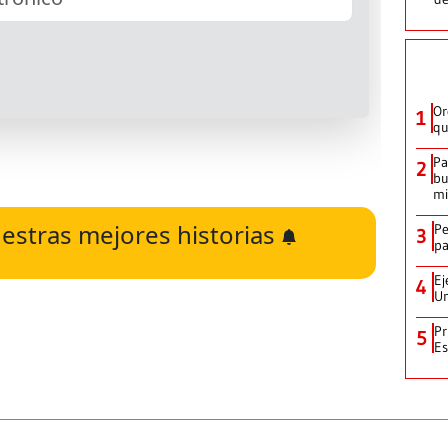
Or
1
qu
Pa
2
bu
mi
estras mejores historias
Pe
3
pa
Ej
4
Un
Pr
5
Es