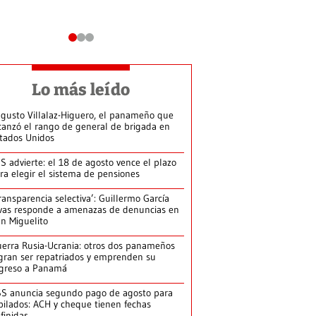
Lo más leído
gusto Villalaz-Higuero, el panameño que
canzó el rango de general de brigada en
tados Unidos
S advierte: el 18 de agosto vence el plazo
ra elegir el sistema de pensiones
ransparencia selectiva’: Guillermo García
vas responde a amenazas de denuncias en
n Miguelito
erra Rusia-Ucrania: otros dos panameños
gran ser repatriados y emprenden su
greso a Panamá
S anuncia segundo pago de agosto para
bilados: ACH y cheque tienen fechas
finidas