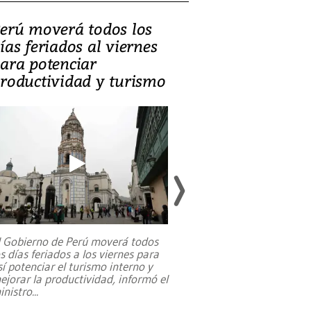
erú moverá todos los
Video, Catalin
ías feriados al viernes
‘Si la gente el
ara potenciar
criminales, la
roductividad y turismo
sociedades de
suicidarse’
l Gobierno de Perú moverá todos
os días feriados a los viernes para
La exmagistrada co
sí potenciar el turismo interno y
sobre el rol de contr
ejorar la productividad, informó el
periodismo, el derech
inistro
...
reformas constitucio
desafíos de nuevas t