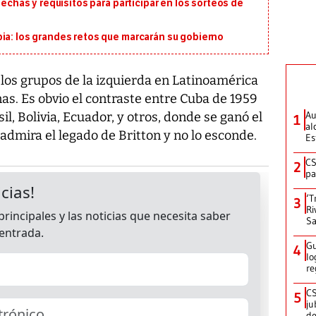
fechas y requisitos para participar en los sorteos de
ia: los grandes retos que marcarán su gobierno
, los grupos de la izquierda en Latinoamérica
s. Es obvio el contraste entre Cuba de 1959
Au
l, Bolivia, Ecuador, y otros, donde se ganó el
1
al
dmira el legado de Britton y no lo esconde.
Es
CS
2
pa
‘T
3
Ri
Sa
Gu
4
lo
re
CS
5
ju
de