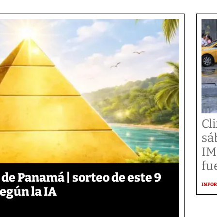
Cl
sá
IM
fu
 de Panamá | sorteo de este 9
INFOR
según la IA