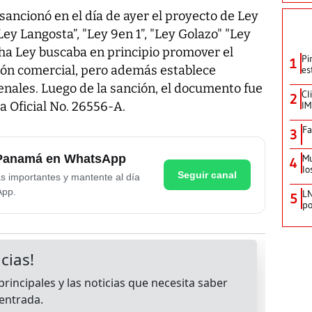
 sancionó en el día de ayer el proyecto de Ley
ey Langosta”, "Ley 9en 1”, "Ley Golazo" "Ley
cha Ley buscaba en principio promover el
Pi
1
ción comercial, pero además establece
es
penales. Luego de la sanción, el documento fue
Cl
2
a Oficial No. 26556-A.
IM
Fa
3
e Panamá en WhatsApp
Mu
4
lo
Seguir canal
as importantes y mantente al día
App.
LN
5
po