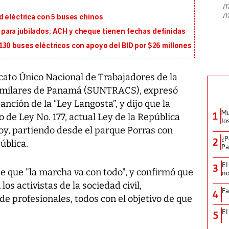
m
presidente de Brasil, Luiz Inácio Lula
m
d eléctrica con 5 buses chinos
da Silva, oficializó este domingo su
candidatura
...
ara jubilados: ACH y cheque tienen fechas definidas
130 buses eléctricos con apoyo del BID por $26 millones
cato Único Nacional de Trabajadores de la
 Similares de Panamá (SUNTRACS), expresó
anción de la “Ley Langosta”, y dijo que la
Mu
1
 de Ley No. 177, actual Ley de la República
lo
oy, partiendo desde el parque Porras con
¿P
2
ública.
Pa
El
3
 que "la marcha va con todo", y confirmó que
no
os activistas de la sociedad civil,
Fa
4
de profesionales, todos con el objetivo de que
El
5