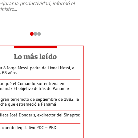
ejorar la productividad, informó el
periodismo, el derech
inistro
...
reformas constitucio
desafíos de nuevas t
Lo más leído
rió Jorge Messi, padre de Lionel Messi, a
s 68 años
or qué el Comando Sur entrena en
namá? El objetivo detrás de Panamax
 gran terremoto de septiembre de 1882: la
che que estremeció a Panamá
llece José Donderis, exdirector del Sinaproc
 acuerdo legislativo PDC – PRD