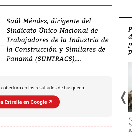
Saúl Méndez, dirigente del
Video: Lula lanza su
P
Sindicato Único Nacional de
candidatura con
d
Trabajadores de la Industria de
promesas de inversión
p
la Construcción y Similares de
en defensa, educación y
p
Panamá (SUNTRACS),...
tierras raras
 cobertura en los resultados de búsqueda.
a Estrella en Google ↗️
E
l
Entre recuerdos y escuetas
a
referencias hacia sus adversarios, el