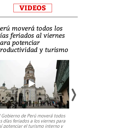
VIDEOS
erú moverá todos los
Video, Catalin
ías feriados al viernes
‘Si la gente el
ara potenciar
criminales, la
roductividad y turismo
sociedades de
suicidarse’
l Gobierno de Perú moverá todos
os días feriados a los viernes para
La exmagistrada co
sí potenciar el turismo interno y
sobre el rol de contr