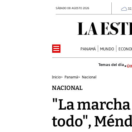
SÁBADO 08 AGOSTO 2026
32
PANAMÁ
MUNDO
ECONO
Úl
Inicio
>
Panamá
>
Nacional
NACIONAL
"La marcha 
todo", Mén