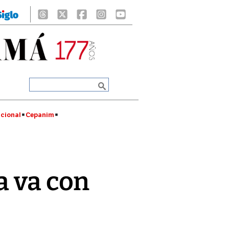
cional
Cepanim
a va con