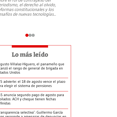
eriodismo, el derecho al olvido,
presidente de Brasil,
eformas constitucionales y los
da Silva, oficializó 
esafíos de nuevas tecnologías
...
candidatura
...
Lo más leído
gusto Villalaz-Higuero, el panameño que
canzó el rango de general de brigada en
tados Unidos
S advierte: el 18 de agosto vence el plazo
ra elegir el sistema de pensiones
S anuncia segundo pago de agosto para
bilados: ACH y cheque tienen fechas
finidas
ransparencia selectiva’: Guillermo García
vas responde a amenazas de denuncias en