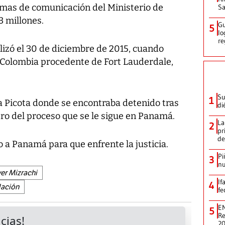
emas de comunicación del Ministerio de
Sa
3 millones.
Gu
5
lo
re
lizó el 30 de diciembre de 2015, cuando
 Colombia procedente de Fort Lauderdale,
Su
1
 La Picota donde se encontraba detenido tras
di
ro del proceso que se le sigue en Panamá.
La
2
pr
de
 a Panamá para que enfrente la justicia.
Pi
3
nu
er Mizrachi
If
4
Nación
fe
EN
5
Re
2