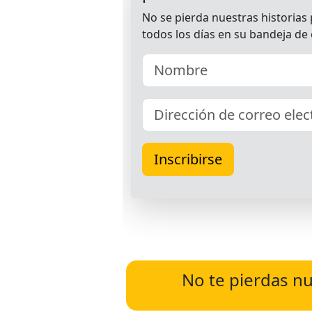
No te pierdas nu