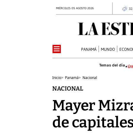
MIÉRCOLES 05 AGOSTO 2026
32
PANAMÁ
MUNDO
ECONO
Úl
Inicio
>
Panamá
>
Nacional
NACIONAL
Mayer Mizr
de capitale