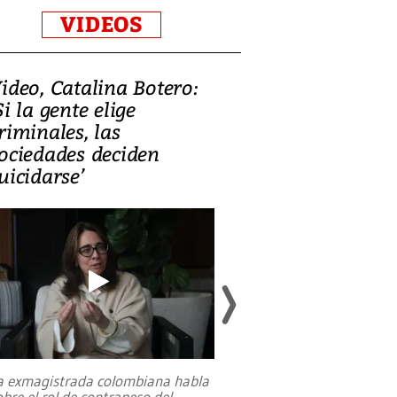
VIDEOS
ideo, Catalina Botero:
Video: Lula la
Si la gente elige
candidatura 
riminales, las
promesas de i
ociedades deciden
en defensa, ed
uicidarse’
tierras raras
a exmagistrada colombiana habla
Entre recuerdos y es
obre el rol de contrapeso del
referencias hacia sus