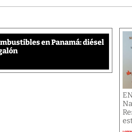
ombustibles en Panamá: diésel
galón
EN
Na
Re
es
LOTER