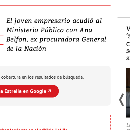
El joven empresario acudió al
Video, Japón: Terremoto
V
Ministerio Público con Ana
deja heridos y graves
‘
Belfon, ex procuradora General
daños en Kumamoto
c
de la Nación
s
s
 cobertura en los resultados de búsqueda.
a Estrella en Google ↗️
Un fuerte terremoto de magnitud
7,1 se registró este martes 28 de
julio en la prefectura de Kumamoto,
L
al sur de Japón, provocando una
s