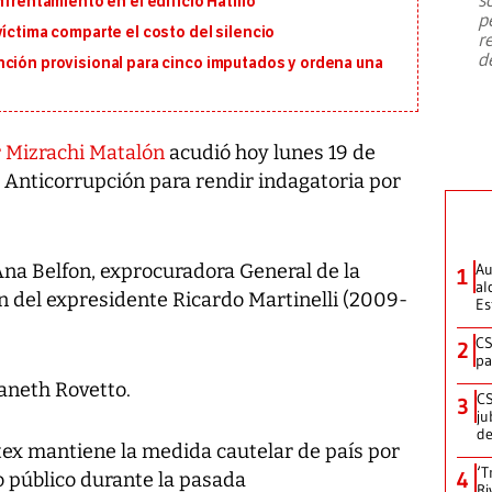
nfrentamiento en el edificio Hatillo
emergencia de gran
...
p
víctima comparte el costo del silencio
r
d
nción provisional para cinco imputados y ordena una
 Mizrachi Matalón
acudió hoy lunes 19 de
 Anticorrupción para rendir indagatoria por
 Ana Belfon, exprocuradora General de la
Au
1
al
n del expresidente Ricardo Martinelli (2009-
Es
CS
2
pa
 Janeth Rovetto.
CS
3
ju
de
tex mantiene la medida cautelar de país por
‘T
4
o público durante la pasada
Ri