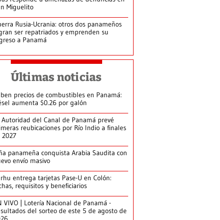
n Miguelito
erra Rusia-Ucrania: otros dos panameños
gran ser repatriados y emprenden su
greso a Panamá
Últimas noticias
ben precios de combustibles en Panamá:
ésel aumenta $0.26 por galón
 Autoridad del Canal de Panamá prevé
imeras reubicaciones por Río Indio a finales
 2027
ña panameña conquista Arabia Saudita con
evo envío masivo
arhu entrega tarjetas Pase-U en Colón:
chas, requisitos y beneficiarios
 VIVO | Lotería Nacional de Panamá -
sultados del sorteo de este 5 de agosto de
026