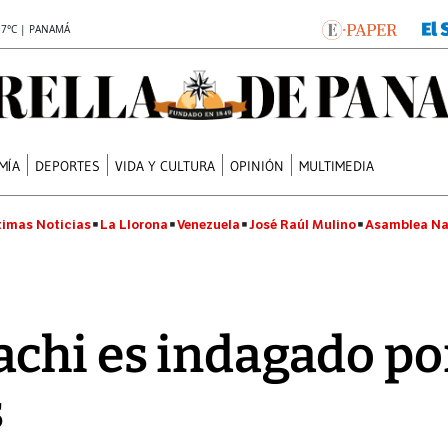
.7°C | PANAMÁ
MÍA
DEPORTES
VIDA Y CULTURA
OPINIÓN
MULTIMEDIA
timas Noticias
La Llorona
Venezuela
José Raúl Mulino
Asamblea Na
achi es indagado po
s