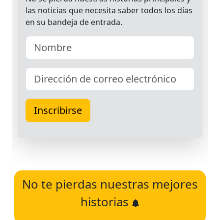
No te pierdas nuestras mejores
historias