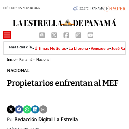
MIÉRCOLES 05 AGOSTO 2026
32.2°C | PANAMÁ
Últimas Noticias
La Llorona
Venezuela
José Raúl
Inicio
>
Panamá
>
Nacional
NACIONAL
Propietarios enfrentan al MEF
Por
Redacción Digital La Estrella