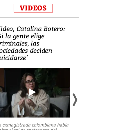
VIDEOS
ideo, Catalina Botero:
Video: Lula la
Si la gente elige
candidatura 
riminales, las
promesas de i
ociedades deciden
en defensa, ed
uicidarse’
tierras raras
a exmagistrada colombiana habla
Entre recuerdos y es
obre el rol de contrapeso del
referencias hacia sus