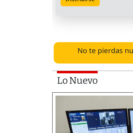
No te pierdas nu
Lo Nuevo