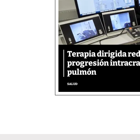
Terapia dirigida re
progresión intracra
pulmón
SALUD