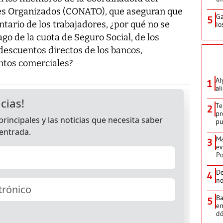
es Organizados (CONATO), que aseguran que
Ga
5
untario de los trabajadores, ¿por qué no se
lo
go de la cuota de Seguro Social, de los
 descuentos directos de los bancos,
ntos comerciales?
Al
1
al
Te
2
pr
p
Ma
3
ev
Po
De
4
no
Ba
5
em
dó