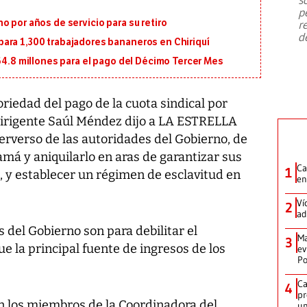
emergencia de gran
...
p
o por años de servicio para su retiro
r
d
ara 1,300 trabajadores bananeros en Chiriquí
164.8 millones para el pago del Décimo Tercer Mes
oriedad del pago de la cuota sindical por
dirigente Saúl Méndez dijo a LA ESTRELLA
erverso de las autoridades del Gobierno, de
má y aniquilarlo en aras de garantizar sus
Ca
1
 y establecer un régimen de esclavitud en
en
Ví
2
ad
del Gobierno son para debilitar el
Ma
3
e la principal fuente de ingresos de los
ev
Po
Ca
4
pr
con los miembros de la Coordinadora del
un