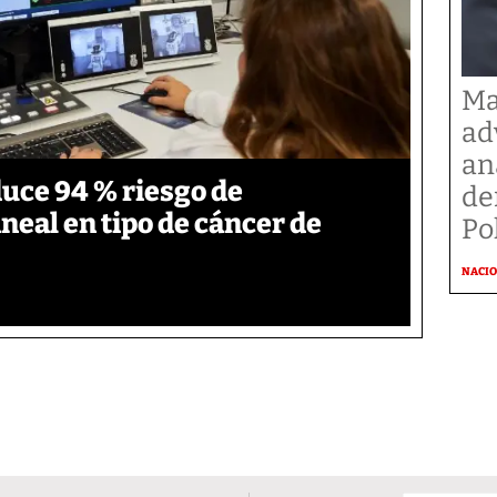
Ma
ad
an
duce 94 % riesgo de
de
neal en tipo de cáncer de
Po
NACI