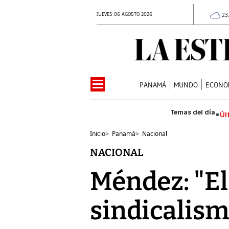
JUEVES 06 AGOSTO 2026
23
PANAMÁ
MUNDO
ECONO
Úl
Inicio
>
Panamá
>
Nacional
NACIONAL
Méndez: "El
sindicalism