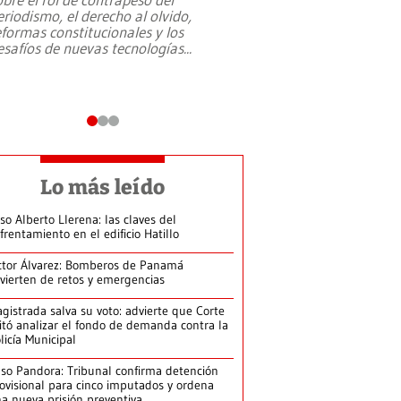
eriodismo, el derecho al olvido,
presidente de Brasil,
eformas constitucionales y los
da Silva, oficializó 
esafíos de nuevas tecnologías
...
candidatura
...
Lo más leído
so Alberto Llerena: las claves del
frentamiento en el edificio Hatillo
ctor Álvarez: Bomberos de Panamá
vierten de retos y emergencias
gistrada salva su voto: advierte que Corte
itó analizar el fondo de demanda contra la
licía Municipal
so Pandora: Tribunal confirma detención
ovisional para cinco imputados y ordena
a nueva prisión preventiva