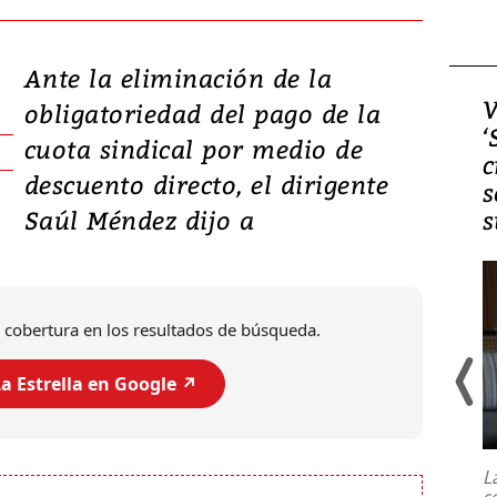
Ante la eliminación de la
Video, Japón: Terremoto
V
obligatoriedad del pago de la
deja heridos y graves
‘
cuota sindical por medio de
daños en Kumamoto
c
descuento directo, el dirigente
s
Saúl Méndez dijo a
s
 cobertura en los resultados de búsqueda.
a Estrella en Google ↗️
Un fuerte terremoto de magnitud
7,1 se registró este martes 28 de
julio en la prefectura de Kumamoto,
L
al sur de Japón, provocando una
s