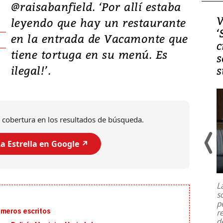
@raisabanfield. ‘Por allí estaba
Video, Japón: Terremoto
V
leyendo que hay un restaurante
deja heridos y graves
‘
en la entrada de Vacamonte que
daños en Kumamoto
c
tiene tortuga en su menú. Es
s
ilegal!’.
s
 cobertura en los resultados de búsqueda.
a Estrella en Google ↗️
Un fuerte terremoto de magnitud
7,1 se registró este martes 28 de
julio en la prefectura de Kumamoto,
L
al sur de Japón, provocando una
s
emergencia de gran
...
p
imeros escritos
r
d