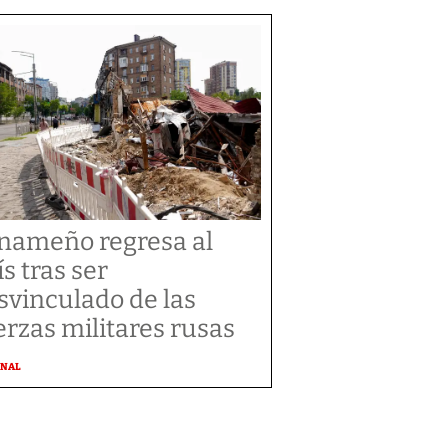
nameño regresa al
ís tras ser
svinculado de las
erzas militares rusas
ONAL