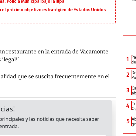
a, Policía Municipal bajo la lupa
á el próximo objetivo estratégico de Estados Unidos
 un restaurante en la entrada de Vacamonte
Pa
1
ilegal!’.
de
De
2
ealidad que se suscita frecuentemente en el
Po
Ca
3
ab
Tr
4
Op
Ab
5
gr