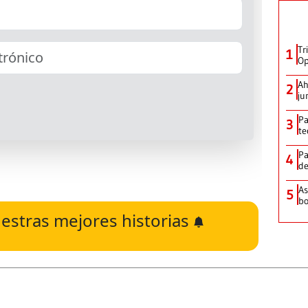
Tr
1
Op
Ah
2
ju
Pa
3
te
Pa
4
de
As
5
bo
estras mejores historias