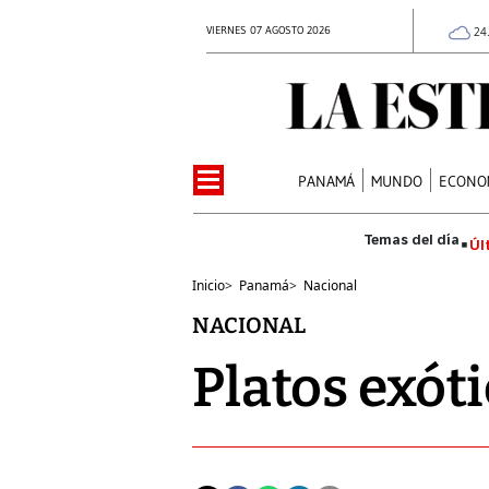
VIERNES 07 AGOSTO 2026
24
PANAMÁ
MUNDO
ECONO
Úl
Inicio
>
Panamá
>
Nacional
NACIONAL
Platos exót