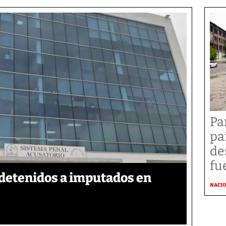
Pa
pa
de
fu
detenidos a imputados en
NACI