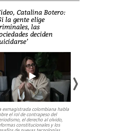
ideo, Catalina Botero:
Video: Lula la
Si la gente elige
candidatura 
riminales, las
promesas de i
ociedades deciden
en defensa, ed
uicidarse’
tierras raras
a exmagistrada colombiana habla
Entre recuerdos y es
obre el rol de contrapeso del
referencias hacia sus
eriodismo, el derecho al olvido,
presidente de Brasil,
eformas constitucionales y los
da Silva, oficializó 
esafíos de nuevas tecnologías
...
candidatura
...