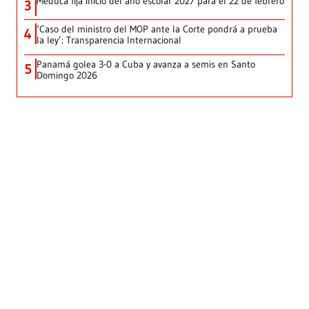
Meduca fija inicio del año escolar 2027 para el 22 de febrero
3
‘Caso del ministro del MOP ante la Corte pondrá a prueba
4
la ley’: Transparencia Internacional
Panamá golea 3-0 a Cuba y avanza a semis en Santo
5
Domingo 2026